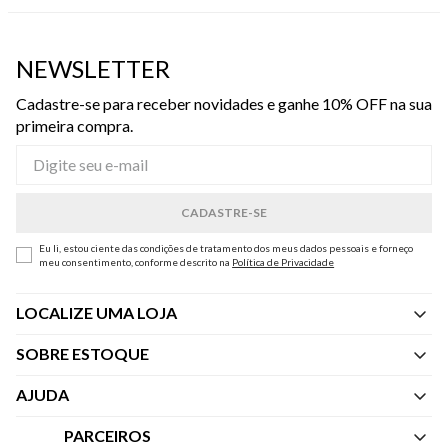
NEWSLETTER
Cadastre-se para receber novidades e ganhe 10% OFF na sua
primeira compra.
Eu li, estou ciente das condições de tratamento dos meus dados pessoais e forneço
meu consentimento, conforme descrito na
Política de Privacidade
LOCALIZE UMA LOJA
SOBRE ESTOQUE
Quem Somos
AJUDA
Nossas Lojas
Central de Atendimento
PARCEIROS