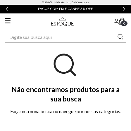
Outlet Oficial da John John, Dudalina e outras
X E GANHE 3% OFF
ATÉ 3X SEM JUROS
0
Digite sua busca aqui
Não encontramos produtos para a
sua busca
Faça uma nova busca ou navegue por nossas categorias.