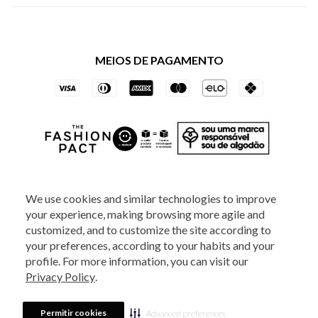
Política de Privacidade dos Websites
Regulamentos
Livelo
Política de Governança
Minha Conta
Mastercard
Black Friday
MEIOS DE PAGAMENTO
Trocas e Devoluções
Vai de Visa
Azul Fidelidade
SOCIAL
We use cookies and similar technologies to improve
your experience, making browsing more agile and
ATENDIMENTO
customized, and to customize the site according to
your preferences, according to your habits and your
profile. For more information, you can visit our
2025 - Veste S.A Estilo. Todos os direitos reservados - A loja Estoque reserva-
Privacy Policy
.
se no direito de corrigir ou alterar informações como: preços, promoções e
disponibilidade de estoque a qualquer momento.
Em caso de dúvidas:
0800
880 5520.
Horário de Atendimento:
das 8h às 20h de segunda a sexta-feira e
Sábados das 8h às 14h, exceto feriados. Veste S.A Estilo. Rua Othão, 405, Vila
Permitir cookies
Advanced preferences