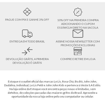
PAGUE COM PIX E GANHE 3% OFF
10% OFF NA PRIMEIRA COMPRA
ADICIONANDO O CUPOM
ES10WCLM DIRETO NA SACOLA
ENTREGA EM TODO BRASIL
ASSINE NOSSA NEWSLETTER COM
PROMOÇÕES EXCLUSIVAS
DEVOLUÇÃO GRÁTIS, A PRIMEIRA
COMPRE E RETIRE EM LOJA
DEVOLUÇÃO É GRÁTIS
Estoque é o outlet oficial das marcas Le Lis, Rosa Chá, Bo.Bô, John John,
Dudalina, Individual, Le Lis Petit e John John Kids e pertence à Veste S.A Estilo.
Na loja online da Estoque você encontra peças novas e limitadas, sem
defeitos, de coleções passadas das maiores grifes do Brasil. Aproveite a
oportunidade da nossa loja online pelo seu computador ou celular.