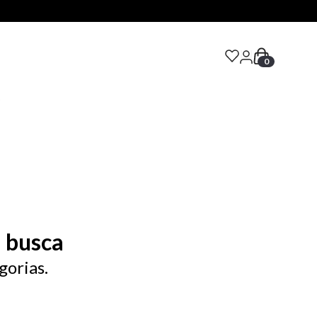
0
S
 busca
gorias.