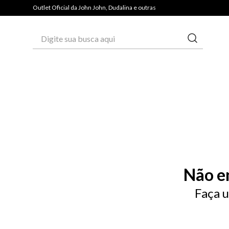
PAGUE COM PIX E GANHE 3% OFF*
Outlet Oficial da John John, Dudalina e outras
Digite sua busca aqui
Não e
Faça u