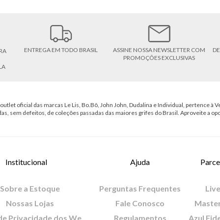
ENTREGA EM TODO BRASIL
ASSINE NOSSA NEWSLETTER COM
DE
RA
PROMOÇÕES EXCLUSIVAS
LA
outlet oficial das marcas Le Lis, Bo.Bô, John John, Dudalina e Individual, pertence à Ve
das, sem defeitos, de coleções passadas das maiores grifes do Brasil. Aproveite a op
Institucional
Ajuda
Parce
Sobre a Estoque
Perguntas Frequentes
Live
Nossas Lojas
Fale Conosco
Maste
Política de Privacidade dos Websites
Regulamentos
Azul Fid