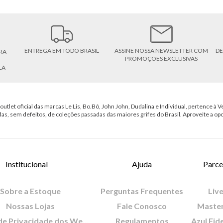
ENTREGA EM TODO BRASIL
ASSINE NOSSA NEWSLETTER COM
DE
RA
PROMOÇÕES EXCLUSIVAS
LA
outlet oficial das marcas Le Lis, Bo.Bô, John John, Dudalina e Individual, pertence à Ve
das, sem defeitos, de coleções passadas das maiores grifes do Brasil. Aproveite a op
Institucional
Ajuda
Parce
Sobre a Estoque
Perguntas Frequentes
Live
Nossas Lojas
Fale Conosco
Maste
Política de Privacidade dos Websites
Regulamentos
Azul Fid