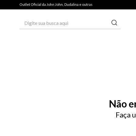
Outlet Oficial da John John, Dudalina e outras
Digite sua busca aqui
Não e
Faça u