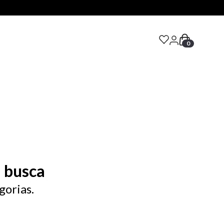
0
S
 busca
gorias.