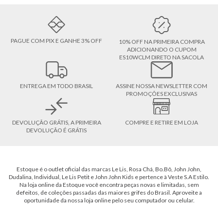
PAGUE COM PIX E GANHE 3% OFF
10% OFF NA PRIMEIRA COMPRA
ADICIONANDO O CUPOM
ES10WCLM DIRETO NA SACOLA
ENTREGA EM TODO BRASIL
ASSINE NOSSA NEWSLETTER COM
PROMOÇÕES EXCLUSIVAS
DEVOLUÇÃO GRÁTIS, A PRIMEIRA
COMPRE E RETIRE EM LOJA
DEVOLUÇÃO É GRÁTIS
Estoque é o outlet oficial das marcas Le Lis, Rosa Chá, Bo.Bô, John John,
Dudalina, Individual, Le Lis Petit e John John Kids e pertence à Veste S.A Estilo.
Na loja online da Estoque você encontra peças novas e limitadas, sem
defeitos, de coleções passadas das maiores grifes do Brasil. Aproveite a
oportunidade da nossa loja online pelo seu computador ou celular.