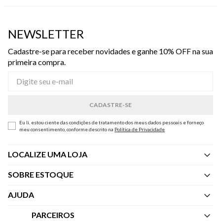
NEWSLETTER
Cadastre-se para receber novidades e ganhe 10% OFF na sua
primeira compra.
Eu li, estou ciente das condições de tratamento dos meus dados pessoais e forneço
meu consentimento, conforme descrito na
Política de Privacidade
LOCALIZE UMA LOJA
SOBRE ESTOQUE
Quem Somos
AJUDA
Nossas Lojas
Central de Atendimento
PARCEIROS