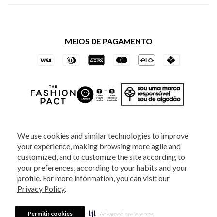
Política de Privacidade dos Websites
Regulamentos
Livelo
Política de Governança
Minha Conta
Mastercard
Black Friday
MEIOS DE PAGAMENTO
Trocas e Devoluções
Vai de Visa
Azul Fidelidade
SOCIAL
We use cookies and similar technologies to improve
your experience, making browsing more agile and
ATENDIMENTO
customized, and to customize the site according to
your preferences, according to your habits and your
profile. For more information, you can visit our
2025 - Veste S.A Estilo. Todos os direitos reservados - A loja Estoque reserva-
Privacy Policy
.
se no direito de corrigir ou alterar informações como: preços, promoções e
disponibilidade de estoque a qualquer momento.
Em caso de dúvidas:
0800
880 5520.
Horário de Atendimento:
das 8h às 20h de segunda a sexta-feira e
Sábados das 8h às 14h, exceto feriados. Veste S.A Estilo. Rua Othão, 405, Vila
Permitir cookies
Advanced preferences