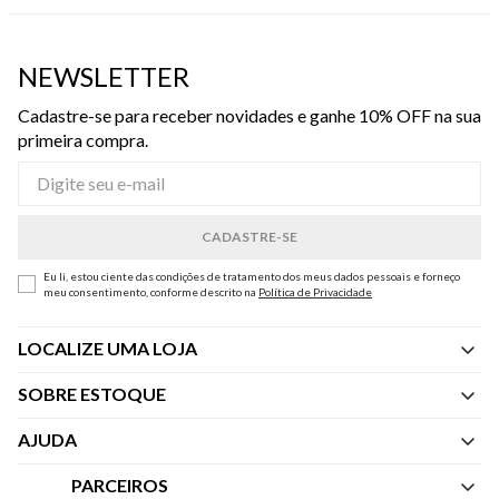
NEWSLETTER
Cadastre-se para receber novidades e ganhe 10% OFF na sua
primeira compra.
Eu li, estou ciente das condições de tratamento dos meus dados pessoais e forneço
meu consentimento, conforme descrito na
Política de Privacidade
LOCALIZE UMA LOJA
SOBRE ESTOQUE
Quem Somos
AJUDA
Nossas Lojas
Central de Atendimento
PARCEIROS