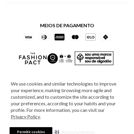
Política de Privacidade dos Websites
Regulamentos
Livelo
Política de Governança
Minha Conta
Mastercard
Black Friday
MEIOS DE PAGAMENTO
Trocas e Devoluções
Vai de Visa
Azul Fidelidade
SOCIAL
We use cookies and similar technologies to improve
your experience, making browsing more agile and
ATENDIMENTO
customized, and to customize the site according to
your preferences, according to your habits and your
profile. For more information, you can visit our
2025 - Veste S.A Estilo. Todos os direitos reservados - A loja Estoque reserva-
Privacy Policy
.
se no direito de corrigir ou alterar informações como: preços, promoções e
disponibilidade de estoque a qualquer momento.
Em caso de dúvidas:
0800
880 5520.
Horário de Atendimento:
das 8h às 20h de segunda a sexta-feira e
Sábados das 8h às 14h, exceto feriados. Veste S.A Estilo. Rua Othão, 405, Vila
Permitir cookies
Advanced preferences