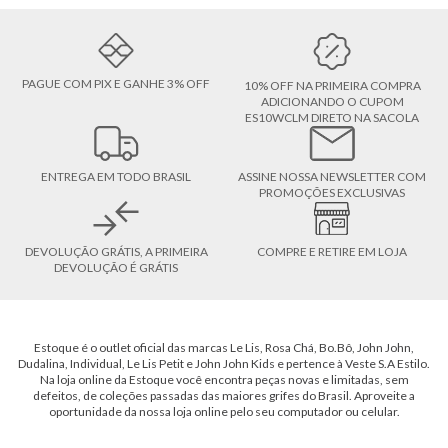
PAGUE COM PIX E GANHE 3% OFF
10% OFF NA PRIMEIRA COMPRA
ADICIONANDO O CUPOM
ES10WCLM DIRETO NA SACOLA
ENTREGA EM TODO BRASIL
ASSINE NOSSA NEWSLETTER COM
PROMOÇÕES EXCLUSIVAS
DEVOLUÇÃO GRÁTIS, A PRIMEIRA
COMPRE E RETIRE EM LOJA
DEVOLUÇÃO É GRÁTIS
Estoque é o outlet oficial das marcas Le Lis, Rosa Chá, Bo.Bô, John John,
Dudalina, Individual, Le Lis Petit e John John Kids e pertence à Veste S.A Estilo.
Na loja online da Estoque você encontra peças novas e limitadas, sem
defeitos, de coleções passadas das maiores grifes do Brasil. Aproveite a
oportunidade da nossa loja online pelo seu computador ou celular.