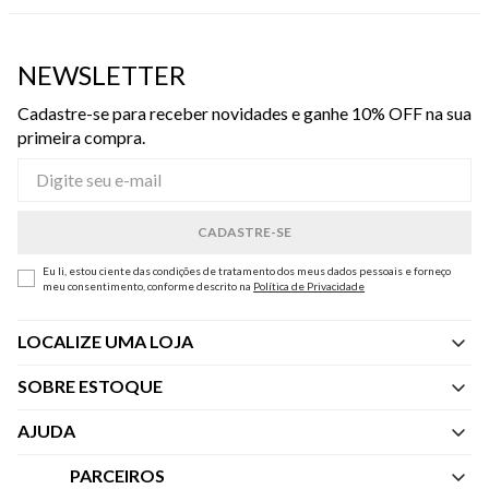
NEWSLETTER
Cadastre-se para receber novidades e ganhe 10% OFF na sua
primeira compra.
Eu li, estou ciente das condições de tratamento dos meus dados pessoais e forneço
meu consentimento, conforme descrito na
Política de Privacidade
LOCALIZE UMA LOJA
SOBRE ESTOQUE
Quem Somos
AJUDA
Nossas Lojas
Central de Atendimento
PARCEIROS