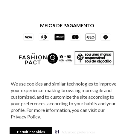
Política de Privacidade dos Websites
Regulamentos
Livelo
Política de Governança
Minha Conta
Mastercard
Black Friday
MEIOS DE PAGAMENTO
Trocas e Devoluções
Vai de Visa
Azul Fidelidade
SOCIAL
We use cookies and similar technologies to improve
your experience, making browsing more agile and
ATENDIMENTO
customized, and to customize the site according to
your preferences, according to your habits and your
profile. For more information, you can visit our
2025 - Veste S.A Estilo. Todos os direitos reservados - A loja Estoque reserva-
Privacy Policy
.
se no direito de corrigir ou alterar informações como: preços, promoções e
disponibilidade de estoque a qualquer momento.
Em caso de dúvidas:
0800
880 5520.
Horário de Atendimento:
das 8h às 20h de segunda a sexta-feira e
Sábados das 8h às 14h, exceto feriados. Veste S.A Estilo. Rua Othão, 405, Vila
Permitir cookies
Advanced preferences