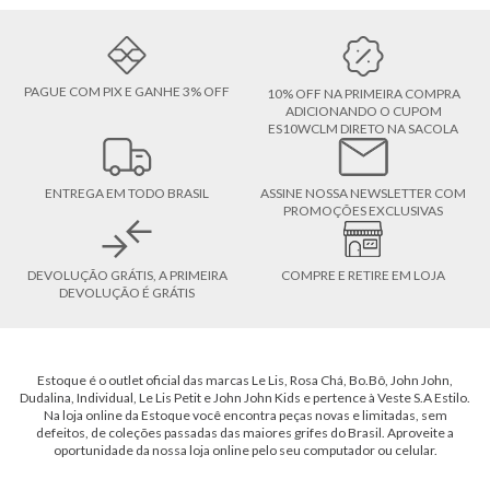
PAGUE COM PIX E GANHE 3% OFF
10% OFF NA PRIMEIRA COMPRA
ADICIONANDO O CUPOM
ES10WCLM DIRETO NA SACOLA
ENTREGA EM TODO BRASIL
ASSINE NOSSA NEWSLETTER COM
PROMOÇÕES EXCLUSIVAS
DEVOLUÇÃO GRÁTIS, A PRIMEIRA
COMPRE E RETIRE EM LOJA
DEVOLUÇÃO É GRÁTIS
Estoque é o outlet oficial das marcas Le Lis, Rosa Chá, Bo.Bô, John John,
Dudalina, Individual, Le Lis Petit e John John Kids e pertence à Veste S.A Estilo.
Na loja online da Estoque você encontra peças novas e limitadas, sem
defeitos, de coleções passadas das maiores grifes do Brasil. Aproveite a
oportunidade da nossa loja online pelo seu computador ou celular.