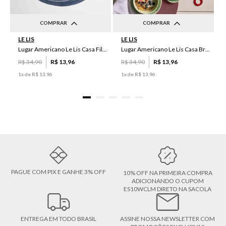
COMPRAR
COMPRAR
LE LIS
LE LIS
UN
UN
Lugar Americano Le Lis Casa Filipa
Lugar Americano Le Lis Casa Brenda
R$
34
,
90
R$
13
,
96
R$
34
,
90
R$
13
,
96
1
x de
R$
13
,
96
1
x de
R$
13
,
96
PAGUE COM PIX E GANHE 3% OFF
10% OFF NA PRIMEIRA COMPRA
ADICIONANDO O CUPOM
ES10WCLM DIRETO NA SACOLA
ENTREGA EM TODO BRASIL
ASSINE NOSSA NEWSLETTER COM