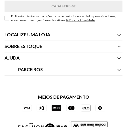
Eu li, estou ciente das condições de tratamento dos meus dados pessoais e forneço
meu consentimento, conforme descrito na
Política de Privacidade
LOCALIZE UMA LOJA
SOBRE ESTOQUE
Quem Somos
AJUDA
Nossas Lojas
Central de Atendimento
PARCEIROS
Política de Privacidade dos Websites
Regulamentos
Livelo
Política de Governança
Minha Conta
Mastercard
Black Friday
MEIOS DE PAGAMENTO
Trocas e Devoluções
Vai de Visa
Azul Fidelidade