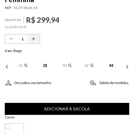
REF
:
53.07.0616_01
R$
299
,
94
R$
499
,
90
2
x de
R$
149
,
97
Cor
:
Bege
36
38
40
42
44
Descubra seu tamanho
Tabela de medidas
ADICIONAR À SACOLA
Cores