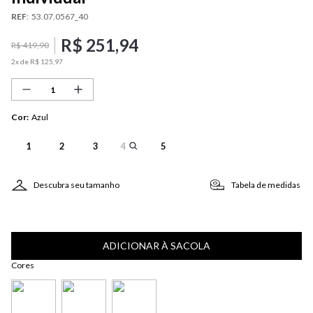
REF
:
53.07.0567_40
R$
251
,
94
R$
419
,
90
2
x de
R$
125
,
97
Cor
:
Azul
1
2
3
4
5
Descubra seu tamanho
Tabela de medidas
ADICIONAR À SACOLA
Cores