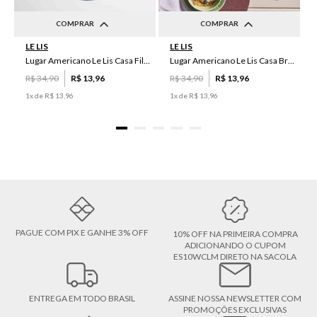
COMPRAR
COMPRAR
LE LIS
LE LIS
UN
UN
Lugar Americano Le Lis Casa Filipa
Lugar Americano Le Lis Casa Brenda
R$
34
,
90
R$
13
,
96
R$
34
,
90
R$
13
,
96
1
x de
R$
13
,
96
1
x de
R$
13
,
96
PAGUE COM PIX E GANHE 3% OFF
10% OFF NA PRIMEIRA COMPRA
ADICIONANDO O CUPOM
ES10WCLM DIRETO NA SACOLA
ENTREGA EM TODO BRASIL
ASSINE NOSSA NEWSLETTER COM
PROMOÇÕES EXCLUSIVAS