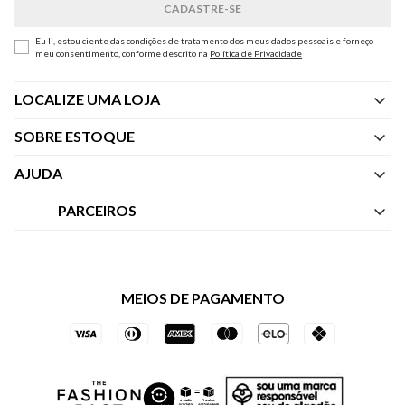
Eu li, estou ciente das condições de tratamento dos meus dados pessoais e forneço
meu consentimento, conforme descrito na
Política de Privacidade
LOCALIZE UMA LOJA
SOBRE ESTOQUE
Quem Somos
AJUDA
Nossas Lojas
Central de Atendimento
PARCEIROS
Política de Privacidade dos Websites
Regulamentos
Livelo
Política de Governança
Minha Conta
Mastercard
Black Friday
MEIOS DE PAGAMENTO
Trocas e Devoluções
Vai de Visa
Azul Fidelidade