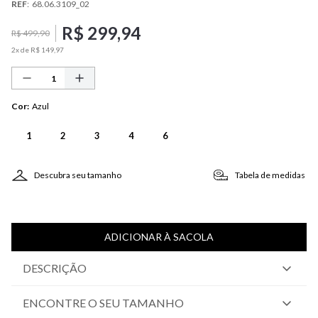
REF
:
68.06.3109_02
R$
299
,
94
R$
499
,
90
2
x de
R$
149
,
97
Cor
:
Azul
1
2
3
4
6
Descubra seu tamanho
Tabela de medidas
ADICIONAR À SACOLA
DESCRIÇÃO
ENCONTRE O SEU TAMANHO