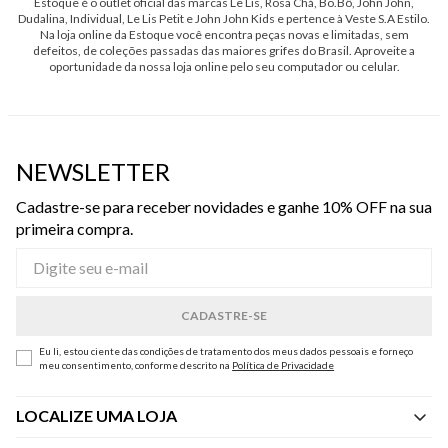
Estoque é o outlet oficial das marcas Le Lis, Rosa Chá, Bo.Bô, John John,
Dudalina, Individual, Le Lis Petit e John John Kids e pertence à Veste S.A Estilo.
Na loja online da Estoque você encontra peças novas e limitadas, sem
defeitos, de coleções passadas das maiores grifes do Brasil. Aproveite a
oportunidade da nossa loja online pelo seu computador ou celular.
NEWSLETTER
Cadastre-se para receber novidades e ganhe 10% OFF na sua
primeira compra.
Eu li, estou ciente das condições de tratamento dos meus dados pessoais e forneço
meu consentimento, conforme descrito na
Política de Privacidade
LOCALIZE UMA LOJA