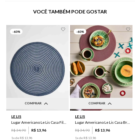
VOCÊ TAMBÉM PODE GOSTAR
-
60%
-
60%
COMPRAR
COMPRAR
UN
UN
LE LIS
LE LIS
Lugar Americano Le Lis Casa Filipa
Lugar Americano Le Lis Casa Brenda
R$
34
,
90
R$
13
,
96
R$
34
,
90
R$
13
,
96
1
x de
R$
13
,
96
1
x de
R$
13
,
96