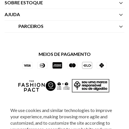
SOBRE ESTOQUE
Quem Somos
AJUDA
Nossas Lojas
Central de Atendimento
PARCEIROS
Política de Privacidade dos Websites
Regulamentos
Livelo
Política de Governança
Minha Conta
Mastercard
Black Friday
MEIOS DE PAGAMENTO
Trocas e Devoluções
Vai de Visa
Azul Fidelidade
SOCIAL
We use cookies and similar technologies to improve
your experience, making browsing more agile and
customized, and to customize the site according to