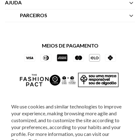
Quem Somos
AJUDA
Nossas Lojas
Central de Atendimento
PARCEIROS
Política de Privacidade dos Websites
Regulamentos
Livelo
Política de Governança
Minha Conta
Mastercard
Black Friday
MEIOS DE PAGAMENTO
Trocas e Devoluções
Vai de Visa
Azul Fidelidade
SOCIAL
We use cookies and similar technologies to improve
your experience, making browsing more agile and
ATENDIMENTO
customized, and to customize the site according to
your preferences, according to your habits and your
profile. For more information, you can visit our
2025 - Veste S.A Estilo. Todos os direitos reservados - A loja Estoque reserva-