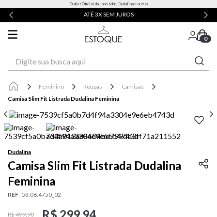
Outlet Oficial da John John, Dudalina e outras
ATÉ 3X SEM JUROS
0
Digite sua busca aqui
Feminino
Roupas
Camisas
Camisa Slim Fit Listrada Dudalina Feminina
Dudalina
Camisa Slim Fit Listrada Dudalina
Feminina
REF
:
53.06.4750_02
R$
299
,
94
R$
499
,
90