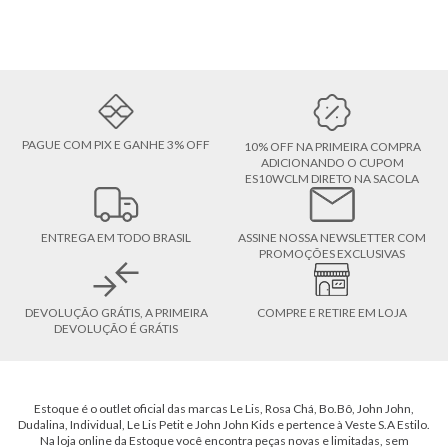
PAGUE COM PIX E GANHE 3% OFF
10% OFF NA PRIMEIRA COMPRA
ADICIONANDO O CUPOM
ES10WCLM DIRETO NA SACOLA
ENTREGA EM TODO BRASIL
ASSINE NOSSA NEWSLETTER COM
PROMOÇÕES EXCLUSIVAS
DEVOLUÇÃO GRÁTIS, A PRIMEIRA
COMPRE E RETIRE EM LOJA
DEVOLUÇÃO É GRÁTIS
Estoque é o outlet oficial das marcas Le Lis, Rosa Chá, Bo.Bô, John John,
Dudalina, Individual, Le Lis Petit e John John Kids e pertence à Veste S.A Estilo.
Na loja online da Estoque você encontra peças novas e limitadas, sem