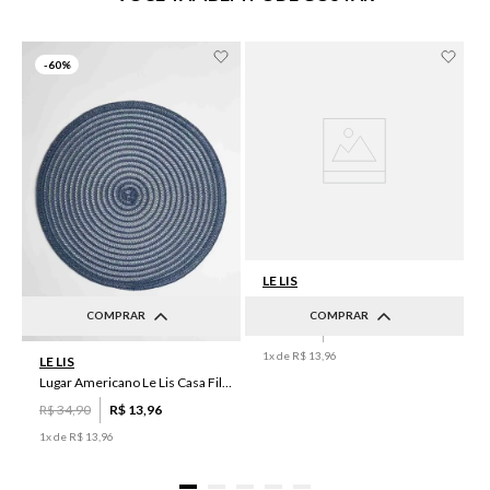
-
60%
LE LIS
Lugar Americano Le Lis Casa Brenda
COMPRAR
COMPRAR
R$
34
,
90
R$
13
,
96
UN
UN
1
x de
R$
13
,
96
LE LIS
Lugar Americano Le Lis Casa Filipa
R$
34
,
90
R$
13
,
96
1
x de
R$
13
,
96