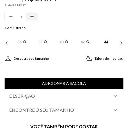
2
x de
R$
149
,
97
Cor
:
Listrado
36
38
40
42
44
Descubra seu tamanho
Tabela de medidas
ADICIONAR À SACOLA
DESCRIÇÃO
ENCONTRE O SEU TAMANHO
VOCÊ TAMBÉM PODE GOSTAR