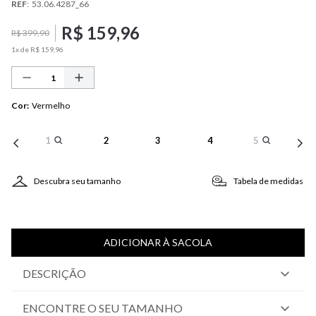
REF
:
53.06.4287_66
R$
159
,
96
R$
399
,
90
1
x de
R$
159
,
96
Cor
:
Vermelho
1
2
3
4
5
Descubra seu tamanho
Tabela de medidas
ADICIONAR À SACOLA
DESCRIÇÃO
ENCONTRE O SEU TAMANHO