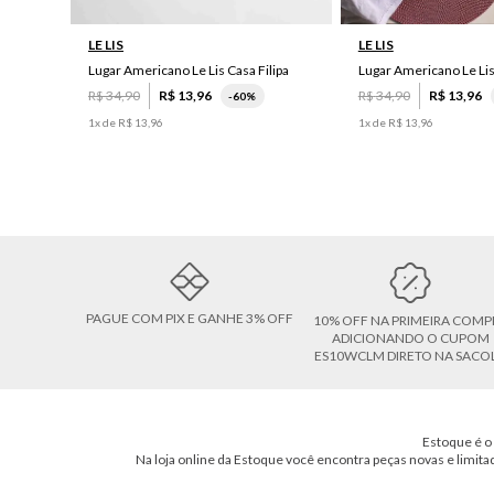
LE LIS
LE LIS
Lugar Americano Le Lis Casa Filipa
Lugar Americano Le Li
R$
34
,
90
R$
13
,
96
R$
34
,
90
R$
13
,
96
-
60%
1
x de
R$
13
,
96
1
x de
R$
13
,
96
PAGUE COM PIX E GANHE 3% OFF
10% OFF NA PRIMEIRA COMP
ADICIONANDO O CUPOM
ES10WCLM DIRETO NA SACO
Estoque é o 
Na loja online da Estoque você encontra peças novas e limita