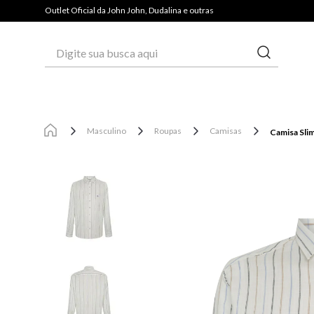
PAGUE COM PIX E GANHE 3% OFF*
Outlet Oficial da John John, Dudalina e outras
Digite sua busca aqui
Masculino
Roupas
Camisas
Camisa Slim