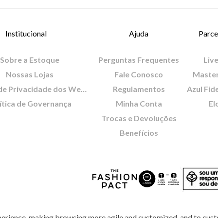
Institucional
Ajuda
Parce
Sobre a Estoque
Perguntas Frequentes
Live
Nossas Lojas
Fale Conosco
Maste
Política de Privacidade dos Websites
Regulamentos
Azul Fid
ítica de Governança
Minha Conta
El
Trocas e Devoluções
Benefícios
perience, making browsing more agile and customized, and to cust