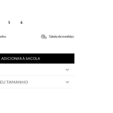
5
6
anho
Tabela de medidas
ADICIONAR À SACOLA
SEU TAMANHO