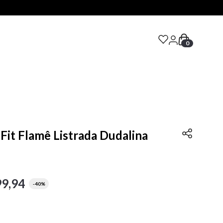
0
S
Fit Flamê Listrada Dudalina
99
,
94
-
40%