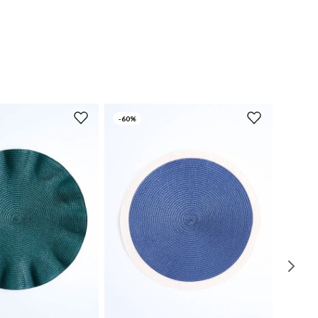
-
60%
UN
UN