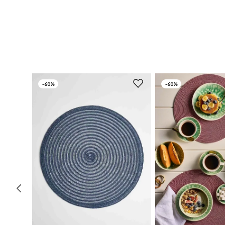
-
60%
-
60%
UN
UN