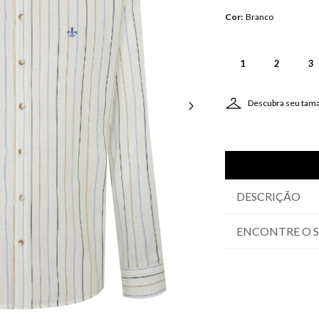
Cor
:
Branco
1
2
3
Descubra seu tam
DESCRIÇÃO
ENCONTRE O 