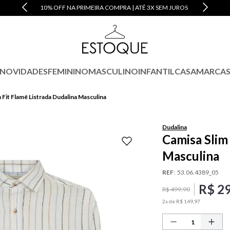
10% OFF NA PRIMEIRA COMPRA | ATÉ 3X SEM JUROS
NOVIDADES
FEMININO
MASCULINO
INFANTIL
CASA
MARCA
 Fit Flamê Listrada Dudalina Masculina
Dudalina
Camisa Slim 
Masculina
REF
:
53.06.4389_05
R$
2
R$
499
,
90
2
x de
R$
149
,
97