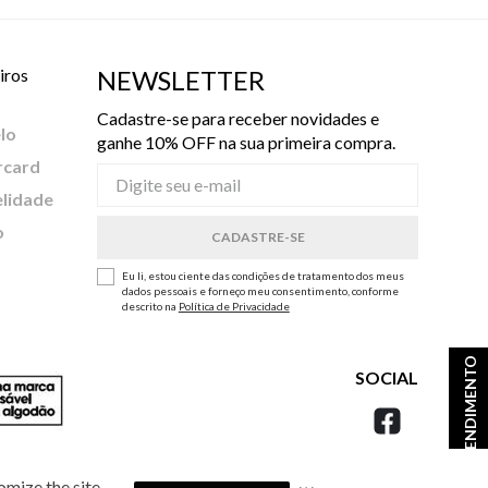
iros
NEWSLETTER
Cadastre-se para receber novidades e
lo
ganhe 10% OFF na sua primeira compra.
rcard
elidade
o
Eu li, estou ciente das condições de tratamento dos meus
dados pessoais e forneço meu consentimento, conforme
descrito na
Política de Privacidade
ATENDIMENTO
SOCIAL
omize the site