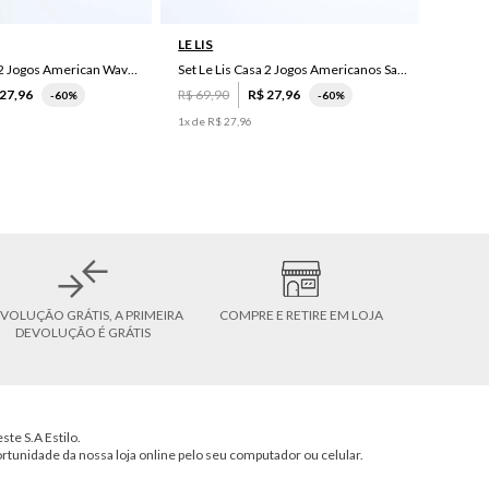
LE LIS
Set Le Lis Casa 2 Jogos American Wave Green
Set Le Lis Casa 2 Jogos Americanos Saruê II
27
,
96
R$
69
,
90
R$
27
,
96
-
60%
-
60%
1
x de
R$
27
,
96
VOLUÇÃO GRÁTIS, A PRIMEIRA
COMPRE E RETIRE EM LOJA
DEVOLUÇÃO É GRÁTIS
ste S.A Estilo.
ortunidade da nossa loja online pelo seu computador ou celular.