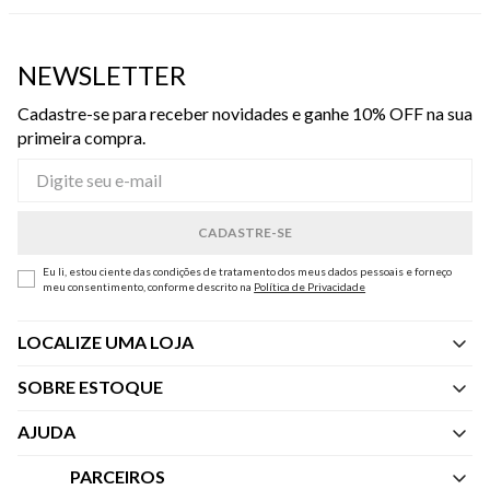
NEWSLETTER
Cadastre-se para receber novidades e ganhe 10% OFF na sua
primeira compra.
Eu li, estou ciente das condições de tratamento dos meus dados pessoais e forneço
meu consentimento, conforme descrito na
Política de Privacidade
LOCALIZE UMA LOJA
SOBRE ESTOQUE
Quem Somos
AJUDA
Nossas Lojas
Central de Atendimento
PARCEIROS