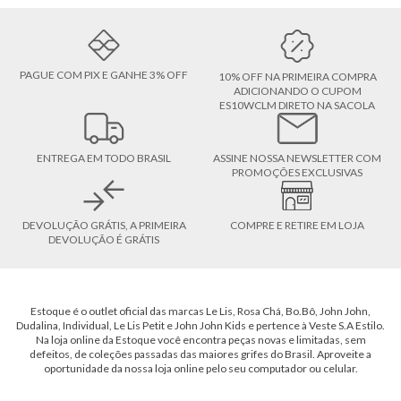
PAGUE COM PIX E GANHE 3% OFF
10% OFF NA PRIMEIRA COMPRA
ADICIONANDO O CUPOM
ES10WCLM DIRETO NA SACOLA
ENTREGA EM TODO BRASIL
ASSINE NOSSA NEWSLETTER COM
PROMOÇÕES EXCLUSIVAS
DEVOLUÇÃO GRÁTIS, A PRIMEIRA
COMPRE E RETIRE EM LOJA
DEVOLUÇÃO É GRÁTIS
Estoque é o outlet oficial das marcas Le Lis, Rosa Chá, Bo.Bô, John John,
Dudalina, Individual, Le Lis Petit e John John Kids e pertence à Veste S.A Estilo.
Na loja online da Estoque você encontra peças novas e limitadas, sem
defeitos, de coleções passadas das maiores grifes do Brasil. Aproveite a
oportunidade da nossa loja online pelo seu computador ou celular.