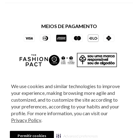
Política de Privacidade dos Websites
Regulamentos
Livelo
Política de Governança
Minha Conta
Mastercard
Black Friday
MEIOS DE PAGAMENTO
Trocas e Devoluções
Vai de Visa
Azul Fidelidade
SOCIAL
We use cookies and similar technologies to improve
your experience, making browsing more agile and
ATENDIMENTO
customized, and to customize the site according to
your preferences, according to your habits and your
profile. For more information, you can visit our
2025 - Veste S.A Estilo. Todos os direitos reservados - A loja Estoque reserva-
Privacy Policy
.
se no direito de corrigir ou alterar informações como: preços, promoções e
disponibilidade de estoque a qualquer momento.
Em caso de dúvidas:
0800
880 5520.
Horário de Atendimento:
das 8h às 20h de segunda a sexta-feira e
Sábados das 8h às 14h, exceto feriados. Veste S.A Estilo. Rua Othão, 405, Vila
Permitir cookies
Advanced preferences