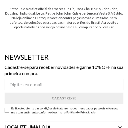
Estoque é o outlet oficial das marcas Le Lis, Rosa Chá, Bo.Bô, John John,
Dudalina, Individual, Le Lis Petit e John John Kids e pertence à Veste S.A Estilo.
Na loja online da Estoque você encontra peças novas e limitadas, sem
defeitos, de coleções passadas das maiores grifes do Brasil. Aproveite a
oportunidade da nossa loja online pelo seu computador ou celular.
NEWSLETTER
Cadastre-se para receber novidades e ganhe 10% OFF na sua
primeira compra.
Eu li, estou ciente das condições de tratamento dos meus dados pessoais e forneço
meu consentimento, conforme descrito na
Política de Privacidade
LOCALIZE UMA LOJA