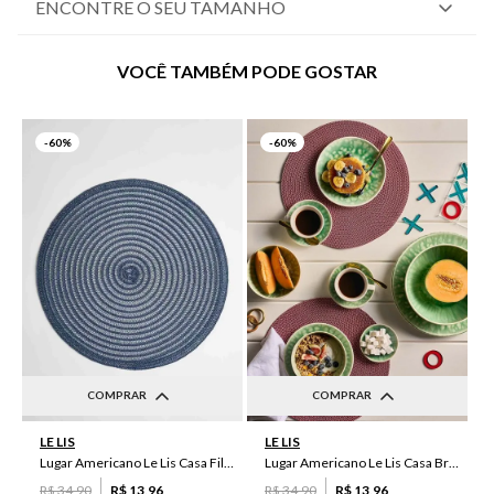
ENCONTRE O SEU TAMANHO
VOCÊ TAMBÉM PODE GOSTAR
-
60%
-
60%
COMPRAR
COMPRAR
UN
UN
LE LIS
LE LIS
Lugar Americano Le Lis Casa Filipa
Lugar Americano Le Lis Casa Brenda
R$
34
,
90
R$
13
,
96
R$
34
,
90
R$
13
,
96