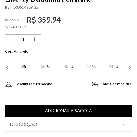
REF
:
53.06.4989_22
R$
359
,
94
R$
599
,
90
3
x de
R$
119
,
98
Cor
:
Amarelo
36
38
40
42
44
Descubra seu tamanho
Tabela de medidas
ADICIONAR À SACOLA
DESCRIÇÃO