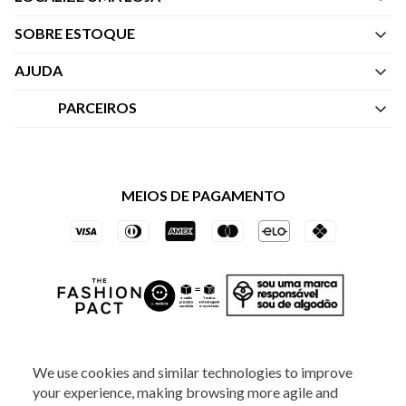
SOBRE ESTOQUE
Quem Somos
AJUDA
Nossas Lojas
Central de Atendimento
PARCEIROS
Política de Privacidade dos Websites
Regulamentos
Livelo
Política de Governança
Minha Conta
Mastercard
Black Friday
MEIOS DE PAGAMENTO
Trocas e Devoluções
Vai de Visa
Azul Fidelidade
SOCIAL
We use cookies and similar technologies to improve
your experience, making browsing more agile and