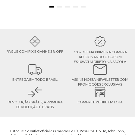
PAGUE COM PIX E GANHE 3% OFF
10% OFF NA PRIMEIRA COMPRA
ADICIONANDO O CUPOM
ES10WCLM DIRETO NA SACOLA
ENTREGA EM TODO BRASIL
ASSINE NOSSA NEWSLETTER COM
PROMOÇÕES EXCLUSIVAS
DEVOLUÇÃO GRÁTIS, A PRIMEIRA
COMPRE E RETIRE EM LOJA
DEVOLUÇÃO É GRÁTIS
Estoque é o outlet oficial das marcas Le Lis, Rosa Chá, Bo.Bô, John John,