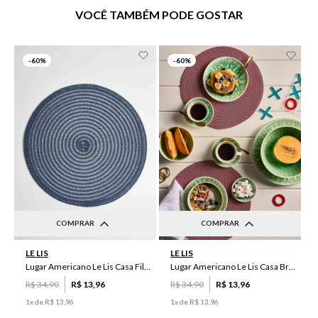
VOCÊ TAMBÉM PODE GOSTAR
-
60%
-
60%
COMPRAR
COMPRAR
UN
UN
LE LIS
LE LIS
Lugar Americano Le Lis Casa Filipa
Lugar Americano Le Lis Casa Brenda
R$
34
,
90
R$
13
,
96
R$
34
,
90
R$
13
,
96
1
x de
R$
13
,
96
1
x de
R$
13
,
96