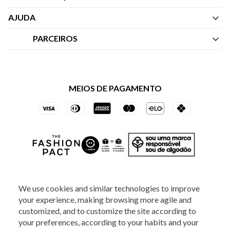
Quem Somos
AJUDA
Nossas Lojas
Central de Atendimento
PARCEIROS
Política de Privacidade dos Websites
Regulamentos
Livelo
Política de Governança
Minha Conta
Mastercard
Black Friday
MEIOS DE PAGAMENTO
Trocas e Devoluções
Vai de Visa
Azul Fidelidade
SOCIAL
We use cookies and similar technologies to improve
your experience, making browsing more agile and
customized, and to customize the site according to
your preferences, according to your habits and your