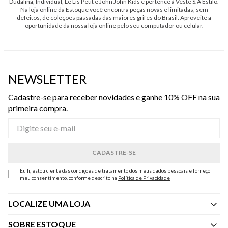
Dudalina, Individual, Le Lis Petit e John John Kids e pertence à Veste S.A Estilo.
Na loja online da Estoque você encontra peças novas e limitadas, sem
defeitos, de coleções passadas das maiores grifes do Brasil. Aproveite a
oportunidade da nossa loja online pelo seu computador ou celular.
NEWSLETTER
Cadastre-se para receber novidades e ganhe 10% OFF na sua
primeira compra.
Eu li, estou ciente das condições de tratamento dos meus dados pessoais e forneço
meu consentimento, conforme descrito na
Política de Privacidade
LOCALIZE UMA LOJA
SOBRE ESTOQUE