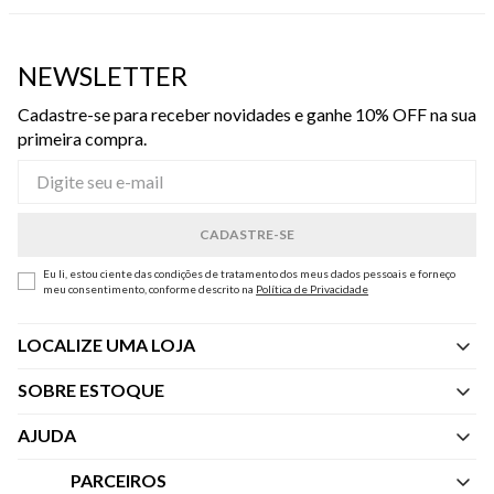
NEWSLETTER
Cadastre-se para receber novidades e ganhe 10% OFF na sua
primeira compra.
Eu li, estou ciente das condições de tratamento dos meus dados pessoais e forneço
meu consentimento, conforme descrito na
Política de Privacidade
LOCALIZE UMA LOJA
SOBRE ESTOQUE
Quem Somos
AJUDA
Nossas Lojas
Central de Atendimento
PARCEIROS