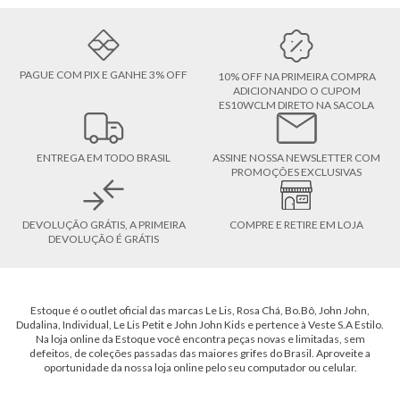
PAGUE COM PIX E GANHE 3% OFF
10% OFF NA PRIMEIRA COMPRA
ADICIONANDO O CUPOM
ES10WCLM DIRETO NA SACOLA
ENTREGA EM TODO BRASIL
ASSINE NOSSA NEWSLETTER COM
PROMOÇÕES EXCLUSIVAS
DEVOLUÇÃO GRÁTIS, A PRIMEIRA
COMPRE E RETIRE EM LOJA
DEVOLUÇÃO É GRÁTIS
Estoque é o outlet oficial das marcas Le Lis, Rosa Chá, Bo.Bô, John John,
Dudalina, Individual, Le Lis Petit e John John Kids e pertence à Veste S.A Estilo.
Na loja online da Estoque você encontra peças novas e limitadas, sem
defeitos, de coleções passadas das maiores grifes do Brasil. Aproveite a
oportunidade da nossa loja online pelo seu computador ou celular.