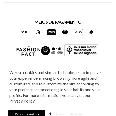
Política de Privacidade dos Websites
Regulamentos
Livelo
Política de Governança
Minha Conta
Mastercard
Black Friday
MEIOS DE PAGAMENTO
Trocas e Devoluções
Vai de Visa
Azul Fidelidade
SOCIAL
We use cookies and similar technologies to improve
your experience, making browsing more agile and
ATENDIMENTO
customized, and to customize the site according to
your preferences, according to your habits and your
profile. For more information, you can visit our
2025 - Veste S.A Estilo. Todos os direitos reservados - A loja Estoque reserva-
Privacy Policy
.
se no direito de corrigir ou alterar informações como: preços, promoções e
disponibilidade de estoque a qualquer momento.
Em caso de dúvidas:
0800
880 5520.
Horário de Atendimento:
das 8h às 20h de segunda a sexta-feira e
Sábados das 8h às 14h, exceto feriados. Veste S.A Estilo. Rua Othão, 405, Vila
Permitir cookies
Advanced preferences