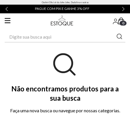
Outlet Oficial da John John, Dudalina e outras
X E GANHE 3% OFF
ATÉ 3X SEM JUROS
0
Digite sua busca aqui
Não encontramos produtos para a
sua busca
Faça uma nova busca ou navegue por nossas categorias.