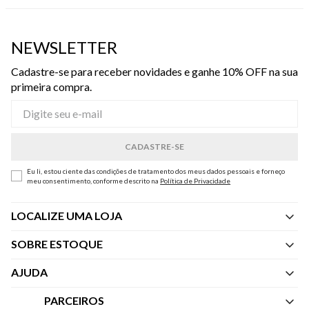
NEWSLETTER
Cadastre-se para receber novidades e ganhe 10% OFF na sua
primeira compra.
Eu li, estou ciente das condições de tratamento dos meus dados pessoais e forneço
meu consentimento, conforme descrito na
Política de Privacidade
LOCALIZE UMA LOJA
SOBRE ESTOQUE
Quem Somos
AJUDA
Nossas Lojas
Central de Atendimento
PARCEIROS