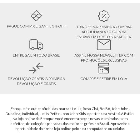
PAGUE COM PIX E GANHE 3% OFF
10% OFF NA PRIMEIRA COMPRA
ADICIONANDO O CUPOM
ES10WCLM DIRETO NA SACOLA
ENTREGA EM TODO BRASIL
ASSINE NOSSA NEWSLETTER COM
PROMOÇÕES EXCLUSIVAS
DEVOLUÇÃO GRÁTIS, A PRIMEIRA
COMPRE E RETIRE EM LOJA
DEVOLUÇÃO É GRÁTIS
Estoque é o outlet oficial das marcas Le Lis, Rosa Chá, Bo.Bô, John John,
Dudalina, Individual, Le Lis Petit e John John Kids e pertence à Veste S.A Estilo.
Na loja online da Estoque você encontra peças novas e limitadas, sem
defeitos, de coleções passadas das maiores grifes do Brasil. Aproveite a
oportunidade da nossa loja online pelo seu computador ou celular.