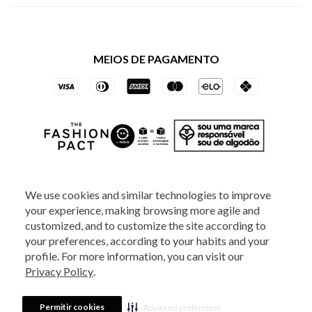
Política de Privacidade dos Websites
Regulamentos
Livelo
Política de Governança
Minha Conta
Mastercard
Black Friday
MEIOS DE PAGAMENTO
Trocas e Devoluções
Vai de Visa
Azul Fidelidade
SOCIAL
We use cookies and similar technologies to improve
your experience, making browsing more agile and
ATENDIMENTO
customized, and to customize the site according to
your preferences, according to your habits and your
profile. For more information, you can visit our
2025 - Veste S.A Estilo. Todos os direitos reservados - A loja Estoque reserva-
Privacy Policy
.
se no direito de corrigir ou alterar informações como: preços, promoções e
disponibilidade de estoque a qualquer momento.
Em caso de dúvidas:
0800
880 5520.
Horário de Atendimento:
das 8h às 20h de segunda a sexta-feira e
Sábados das 8h às 14h, exceto feriados. Veste S.A Estilo. Rua Othão, 405, Vila
Permitir cookies
Advanced preferences