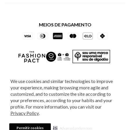
Política de Privacidade dos Websites
Regulamentos
Livelo
Política de Governança
Minha Conta
Mastercard
Black Friday
MEIOS DE PAGAMENTO
Trocas e Devoluções
Vai de Visa
Azul Fidelidade
SOCIAL
We use cookies and similar technologies to improve
your experience, making browsing more agile and
ATENDIMENTO
customized, and to customize the site according to
your preferences, according to your habits and your
profile. For more information, you can visit our
2025 - Veste S.A Estilo. Todos os direitos reservados - A loja Estoque reserva-
Privacy Policy
.
se no direito de corrigir ou alterar informações como: preços, promoções e
disponibilidade de estoque a qualquer momento.
Em caso de dúvidas:
0800
880 5520.
Horário de Atendimento:
das 8h às 20h de segunda a sexta-feira e
Sábados das 8h às 14h, exceto feriados. Veste S.A Estilo. Rua Othão, 405, Vila
Permitir cookies
Advanced preferences