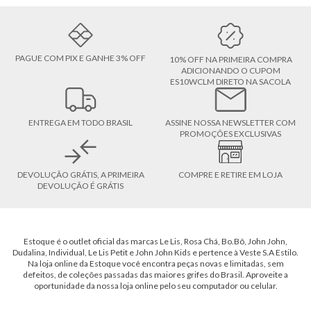
PAGUE COM PIX E GANHE 3% OFF
10% OFF NA PRIMEIRA COMPRA
ADICIONANDO O CUPOM
ES10WCLM DIRETO NA SACOLA
ENTREGA EM TODO BRASIL
ASSINE NOSSA NEWSLETTER COM
PROMOÇÕES EXCLUSIVAS
DEVOLUÇÃO GRÁTIS, A PRIMEIRA
COMPRE E RETIRE EM LOJA
DEVOLUÇÃO É GRÁTIS
Estoque é o outlet oficial das marcas Le Lis, Rosa Chá, Bo.Bô, John John,
Dudalina, Individual, Le Lis Petit e John John Kids e pertence à Veste S.A Estilo.
Na loja online da Estoque você encontra peças novas e limitadas, sem
defeitos, de coleções passadas das maiores grifes do Brasil. Aproveite a
oportunidade da nossa loja online pelo seu computador ou celular.