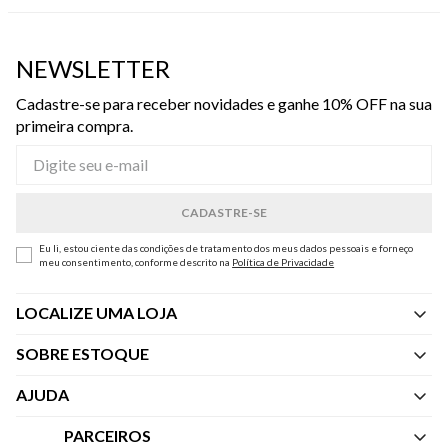
NEWSLETTER
Cadastre-se para receber novidades e ganhe 10% OFF na sua
primeira compra.
Eu li, estou ciente das condições de tratamento dos meus dados pessoais e forneço
meu consentimento, conforme descrito na
Política de Privacidade
LOCALIZE UMA LOJA
SOBRE ESTOQUE
Quem Somos
AJUDA
Nossas Lojas
Central de Atendimento
PARCEIROS