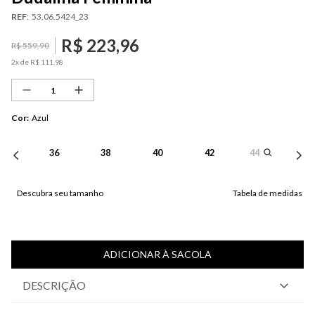
REF
:
53.06.5424_23
R$
223
,
96
R$
559
,
90
2
x de
R$
111
,
98
Cor
:
Azul
36
38
40
42
44
Descubra seu tamanho
Tabela de medidas
ADICIONAR À SACOLA
DESCRIÇÃO