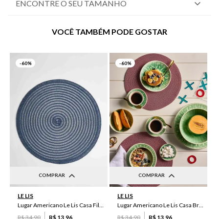
ENCONTRE O SEU TAMANHO
VOCÊ TAMBÉM PODE GOSTAR
-
60%
-
60%
COMPRAR
COMPRAR
UN
UN
LE LIS
LE LIS
Lugar Americano Le Lis Casa Filipa
Lugar Americano Le Lis Casa Brenda
R$
34
,
90
R$
13
,
96
R$
34
,
90
R$
13
,
96