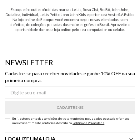
Estoque é o outlet oficial das marcas Le Lis, Rosa Chá, Bo.Bô, John John,
Dudalina, Individual, Le Lis Petit e John John Kids e pertence à Veste S.A Estilo.
Na loja online da Estoque você encontra peças novas e limitadas, sem
defeitos, de coleções passadas das maiores grifes do Brasil. Aproveite a
oportunidade da nossa loja online pelo seu computador ou celular.
NEWSLETTER
Cadastre-se para receber novidades e ganhe 10% OFF na sua
primeira compra.
Eu li, estou ciente das condições de tratamento dos meus dados pessoais e forneço
meu consentimento, conforme descrito na
Política de Privacidade
LOCALIZE UMA LOJA