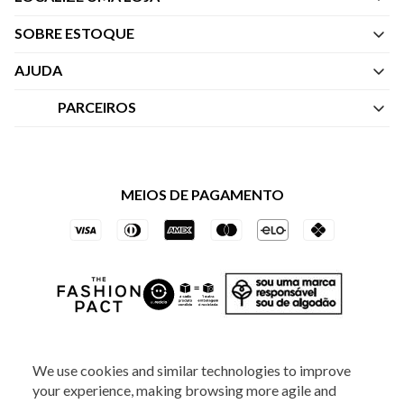
SOBRE ESTOQUE
Quem Somos
AJUDA
Nossas Lojas
Central de Atendimento
PARCEIROS
Política de Privacidade dos Websites
Regulamentos
Livelo
Política de Governança
Minha Conta
Mastercard
Black Friday
MEIOS DE PAGAMENTO
Trocas e Devoluções
Vai de Visa
Azul Fidelidade
SOCIAL
We use cookies and similar technologies to improve
your experience, making browsing more agile and