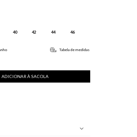
40
42
44
46
anho
Tabela de medidas
ADICIONAR À SACOLA