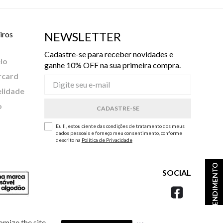
iros
NEWSLETTER
Cadastre-se para receber novidades e
lo
ganhe 10% OFF na sua primeira compra.
rcard
elidade
o
Eu li, estou ciente das condições de tratamento dos meus
dados pessoais e forneço meu consentimento, conforme
descrito na
Política de Privacidade
ATENDIMENTO
SOCIAL
omize the site