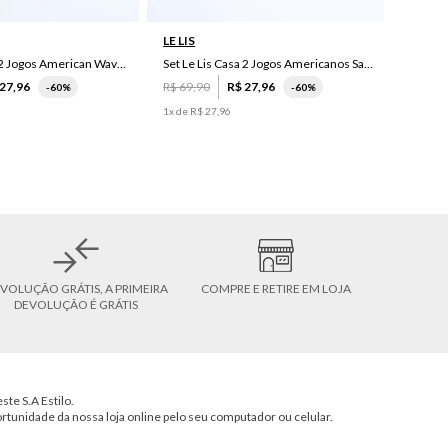
LE LIS
Set Le Lis Casa 2 Jogos American Wave Green
Set Le Lis Casa 2 Jogos Americanos Saruê II
27
,
96
R$
69
,
90
R$
27
,
96
-
60%
-
60%
1
x de
R$
27
,
96
VOLUÇÃO GRÁTIS, A PRIMEIRA
COMPRE E RETIRE EM LOJA
DEVOLUÇÃO É GRÁTIS
ste S.A Estilo.
ortunidade da nossa loja online pelo seu computador ou celular.