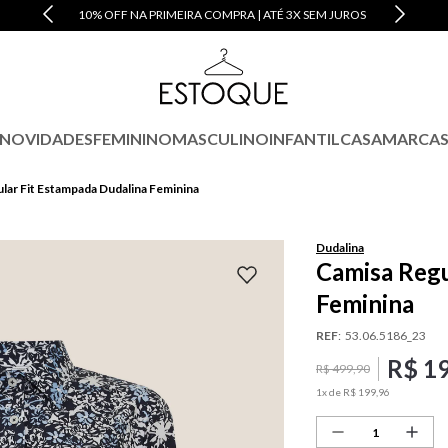
10% OFF NA PRIMEIRA COMPRA | ATÉ 3X SEM JUROS
NOVIDADES
FEMININO
MASCULINO
INFANTIL
CASA
MARCA
lar Fit Estampada Dudalina Feminina
Dudalina
Camisa Regu
Feminina
REF
:
53.06.5186_23
R$
1
R$
499
,
90
1
x de
R$
199
,
96