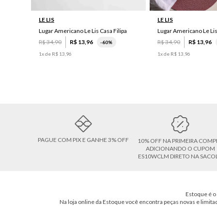
LE LIS
LE LIS
Lugar Americano Le Lis Casa Filipa
Lugar Americano Le Li
R$
34
,
90
R$
13
,
96
R$
34
,
90
R$
13
,
96
-
60%
1
x de
R$
13
,
96
1
x de
R$
13
,
96
PAGUE COM PIX E GANHE 3% OFF
10% OFF NA PRIMEIRA COMP
ADICIONANDO O CUPOM
ES10WCLM DIRETO NA SACO
Estoque é o 
Na loja online da Estoque você encontra peças novas e limita