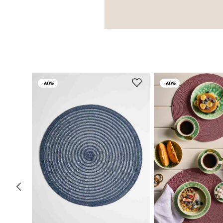
-
60%
-
60%
UN
UN