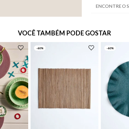
ENCONTRE O 
VOCÊ TAMBÉM PODE GOSTAR
-
60%
-
60%
UN