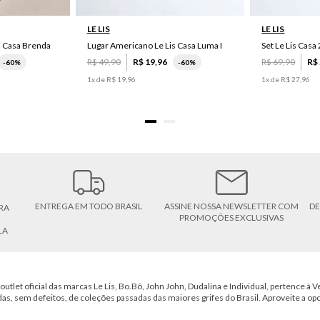
LE LIS
LE LIS
s Casa Brenda
Lugar Americano Le Lis Casa Luma I
R$
49
,
90
R$
19
,
96
R$
69
,
90
R$
-
60%
-
60%
1
x de
R$
19
,
96
1
x de
R$
27
,
96
ENTREGA EM TODO BRASIL
ASSINE NOSSA NEWSLETTER COM
DE
RA
PROMOÇÕES EXCLUSIVAS
LA
outlet oficial das marcas Le Lis, Bo.Bô, John John, Dudalina e Individual, pertence à Ve
das, sem defeitos, de coleções passadas das maiores grifes do Brasil. Aproveite a op