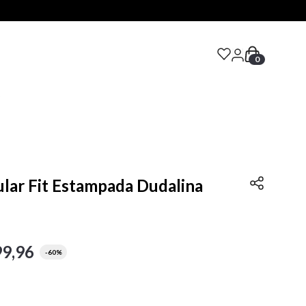
0
S
lar Fit Estampada Dudalina
99
,
96
-
60%