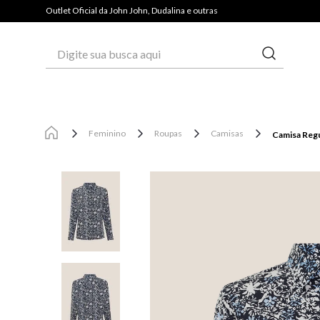
PAGUE COM PIX E GANHE 3% OFF*
Outlet Oficial da John John, Dudalina e outras
Digite sua busca aqui
Feminino
Roupas
Camisas
Camisa Regu