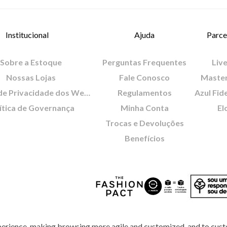
Institucional
Ajuda
Parce
Sobre a Estoque
Perguntas Frequentes
Live
Nossas Lojas
Fale Conosco
Maste
Política de Privacidade dos Websites
Regulamentos
Azul Fid
ítica de Governança
Minha Conta
El
Trocas e Devoluções
Benefícios
perience, making browsing more agile and customized, and to cust