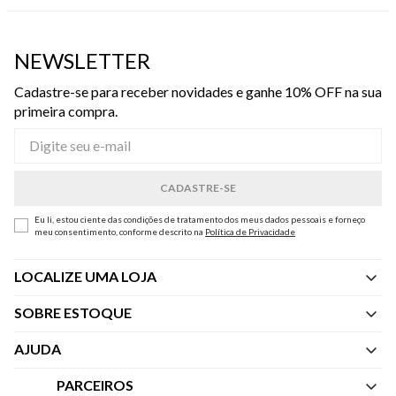
NEWSLETTER
Cadastre-se para receber novidades e ganhe 10% OFF na sua
primeira compra.
Eu li, estou ciente das condições de tratamento dos meus dados pessoais e forneço
meu consentimento, conforme descrito na
Política de Privacidade
LOCALIZE UMA LOJA
SOBRE ESTOQUE
Quem Somos
AJUDA
Nossas Lojas
Central de Atendimento
PARCEIROS