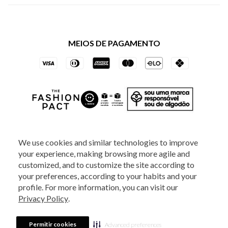
Política de Privacidade dos Websites
Regulamentos
Livelo
Política de Governança
Minha Conta
Mastercard
Black Friday
MEIOS DE PAGAMENTO
Trocas e Devoluções
Vai de Visa
Azul Fidelidade
SOCIAL
We use cookies and similar technologies to improve
your experience, making browsing more agile and
ATENDIMENTO
customized, and to customize the site according to
your preferences, according to your habits and your
profile. For more information, you can visit our
2025 - Veste S.A Estilo. Todos os direitos reservados - A loja Estoque reserva-
Privacy Policy
.
se no direito de corrigir ou alterar informações como: preços, promoções e
disponibilidade de estoque a qualquer momento.
Em caso de dúvidas:
0800
880 5520.
Horário de Atendimento:
das 8h às 20h de segunda a sexta-feira e
Sábados das 8h às 14h, exceto feriados. Veste S.A Estilo. Rua Othão, 405, Vila
Permitir cookies
Advanced preferences