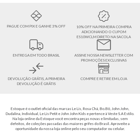
PAGUE COM PIX E GANHE 3% OFF
10% OFF NA PRIMEIRA COMPRA
ADICIONANDO O CUPOM
ES10WCLM DIRETO NA SACOLA
ENTREGA EM TODO BRASIL
ASSINE NOSSA NEWSLETTER COM
PROMOÇÕES EXCLUSIVAS
DEVOLUÇÃO GRÁTIS, A PRIMEIRA
COMPRE E RETIRE EM LOJA
DEVOLUÇÃO É GRÁTIS
Estoque é o outlet oficial das marcas Le Lis, Rosa Chá, Bo.Bô, John John,
Dudalina, Individual, Le Lis Petit e John John Kids e pertence à Veste S.A Estilo.
Na loja online da Estoque você encontra peças novas e limitadas, sem
defeitos, de coleções passadas das maiores grifes do Brasil. Aproveite a
oportunidade da nossa loja online pelo seu computador ou celular.