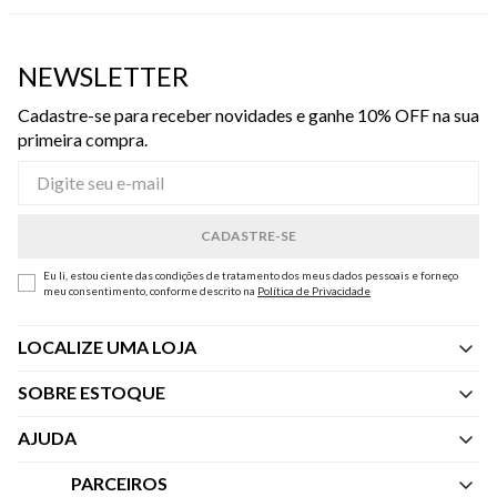
NEWSLETTER
Cadastre-se para receber novidades e ganhe 10% OFF na sua
primeira compra.
Eu li, estou ciente das condições de tratamento dos meus dados pessoais e forneço
meu consentimento, conforme descrito na
Política de Privacidade
LOCALIZE UMA LOJA
SOBRE ESTOQUE
Quem Somos
AJUDA
Nossas Lojas
Central de Atendimento
PARCEIROS