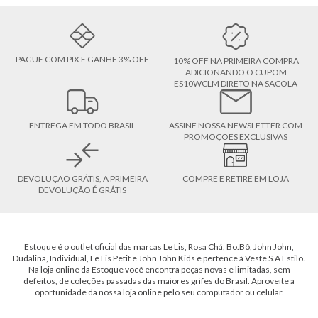
PAGUE COM PIX E GANHE 3% OFF
10% OFF NA PRIMEIRA COMPRA
ADICIONANDO O CUPOM
ES10WCLM DIRETO NA SACOLA
ENTREGA EM TODO BRASIL
ASSINE NOSSA NEWSLETTER COM
PROMOÇÕES EXCLUSIVAS
DEVOLUÇÃO GRÁTIS, A PRIMEIRA
COMPRE E RETIRE EM LOJA
DEVOLUÇÃO É GRÁTIS
Estoque é o outlet oficial das marcas Le Lis, Rosa Chá, Bo.Bô, John John,
Dudalina, Individual, Le Lis Petit e John John Kids e pertence à Veste S.A Estilo.
Na loja online da Estoque você encontra peças novas e limitadas, sem
defeitos, de coleções passadas das maiores grifes do Brasil. Aproveite a
oportunidade da nossa loja online pelo seu computador ou celular.