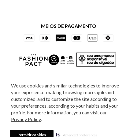
Política de Privacidade dos Websites
Regulamentos
Livelo
Política de Governança
Minha Conta
Mastercard
Black Friday
MEIOS DE PAGAMENTO
Trocas e Devoluções
Vai de Visa
Azul Fidelidade
SOCIAL
We use cookies and similar technologies to improve
your experience, making browsing more agile and
ATENDIMENTO
customized, and to customize the site according to
your preferences, according to your habits and your
profile. For more information, you can visit our
2025 - Veste S.A Estilo. Todos os direitos reservados - A loja Estoque reserva-
Privacy Policy
.
se no direito de corrigir ou alterar informações como: preços, promoções e
disponibilidade de estoque a qualquer momento.
Em caso de dúvidas:
0800
880 5520.
Horário de Atendimento:
das 8h às 20h de segunda a sexta-feira e
Sábados das 8h às 14h, exceto feriados. Veste S.A Estilo. Rua Othão, 405, Vila
Permitir cookies
Advanced preferences