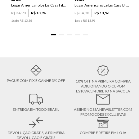
Lugar Americano Le Lis Casa Filipa
Lugar Americano Le Lis Casa Brenda
R$
34
,
90
R$
13
,
96
R$
34
,
90
R$
13
,
96
1
x de
R$
13
,
96
1
x de
R$
13
,
96
PAGUE COM PIX E GANHE 3% OFF
10% OFF NA PRIMEIRA COMPRA
ADICIONANDO O CUPOM
ES10WCLM DIRETO NA SACOLA
ENTREGA EM TODO BRASIL
ASSINE NOSSA NEWSLETTER COM
PROMOÇÕES EXCLUSIVAS
DEVOLUÇÃO GRÁTIS, A PRIMEIRA
COMPRE E RETIRE EM LOJA
DEVOLUÇÃO É GRÁTIS