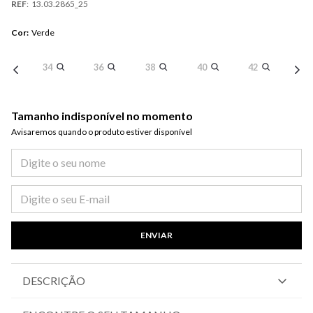
REF
:
13.03.2865_25
Cor
:
Verde
34
36
38
40
42
Tamanho indisponível no momento
Avisaremos quando o produto estiver disponível​
ENVIAR
DESCRIÇÃO