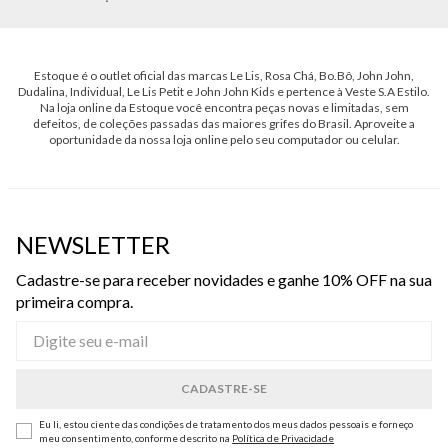
Estoque é o outlet oficial das marcas Le Lis, Rosa Chá, Bo.Bô, John John,
Dudalina, Individual, Le Lis Petit e John John Kids e pertence à Veste S.A Estilo.
Na loja online da Estoque você encontra peças novas e limitadas, sem
defeitos, de coleções passadas das maiores grifes do Brasil. Aproveite a
oportunidade da nossa loja online pelo seu computador ou celular.
NEWSLETTER
Cadastre-se para receber novidades e ganhe 10% OFF na sua
primeira compra.
Eu li, estou ciente das condições de tratamento dos meus dados pessoais e forneço
meu consentimento, conforme descrito na
Política de Privacidade