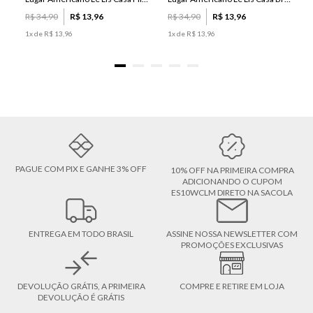
R$
34
,
90
R$
13
,
96
R$
34
,
90
R$
13
,
96
1
x de
R$
13
,
96
1
x de
R$
13
,
96
PAGUE COM PIX E GANHE 3% OFF
10% OFF NA PRIMEIRA COMPRA
ADICIONANDO O CUPOM
ES10WCLM DIRETO NA SACOLA
ENTREGA EM TODO BRASIL
ASSINE NOSSA NEWSLETTER COM
PROMOÇÕES EXCLUSIVAS
DEVOLUÇÃO GRÁTIS, A PRIMEIRA
COMPRE E RETIRE EM LOJA
DEVOLUÇÃO É GRÁTIS