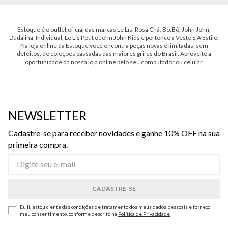
Estoque é o outlet oficial das marcas Le Lis, Rosa Chá, Bo.Bô, John John,
Dudalina, Individual, Le Lis Petit e John John Kids e pertence à Veste S.A Estilo.
Na loja online da Estoque você encontra peças novas e limitadas, sem
defeitos, de coleções passadas das maiores grifes do Brasil. Aproveite a
oportunidade da nossa loja online pelo seu computador ou celular.
NEWSLETTER
Cadastre-se para receber novidades e ganhe 10% OFF na sua
primeira compra.
Eu li, estou ciente das condições de tratamento dos meus dados pessoais e forneço
meu consentimento, conforme descrito na
Política de Privacidade