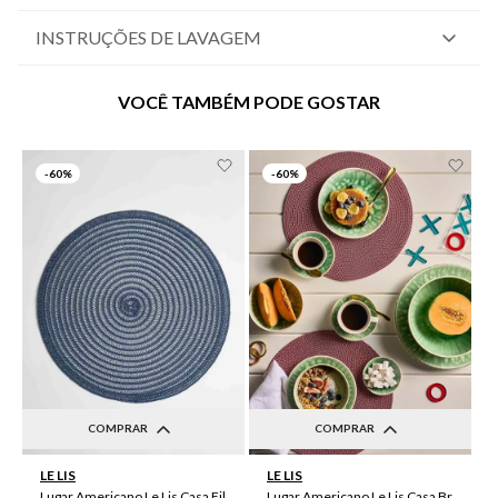
INSTRUÇÕES DE LAVAGEM
VOCÊ TAMBÉM PODE GOSTAR
-
60%
-
60%
COMPRAR
COMPRAR
UN
UN
LE LIS
LE LIS
Lugar Americano Le Lis Casa Filipa
Lugar Americano Le Lis Casa Brenda