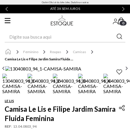
Outlet Oficial da John John, Dudalina e outras
ATÉ 3X SEM JUROS
0
Digite sua busca aqui
Feminino
Roupas
Camisas
Camisa Le Lis e Filipe Jardim Samira Fluida Feminina
LE LIS
Camisa Le Lis e Filipe Jardim Samira
Fluida Feminina
REF
:
13.04.0803_94