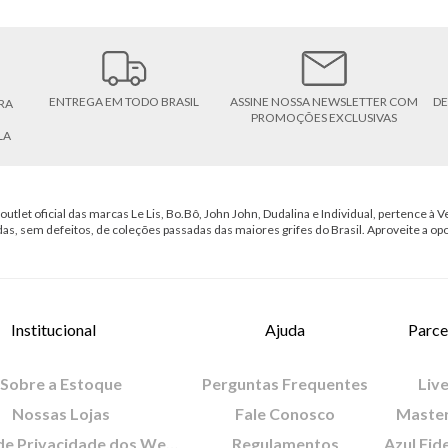
ENTREGA EM TODO BRASIL
ASSINE NOSSA NEWSLETTER COM
DE
RA
PROMOÇÕES EXCLUSIVAS
LA
outlet oficial das marcas Le Lis, Bo.Bô, John John, Dudalina e Individual, pertence à Ve
das, sem defeitos, de coleções passadas das maiores grifes do Brasil. Aproveite a op
Institucional
Ajuda
Parce
Sobre a Estoque
Perguntas Frequentes
Live
Nossas Lojas
Fale Conosco
Maste
Política de Privacidade dos Websites
Regulamentos
Azul Fid