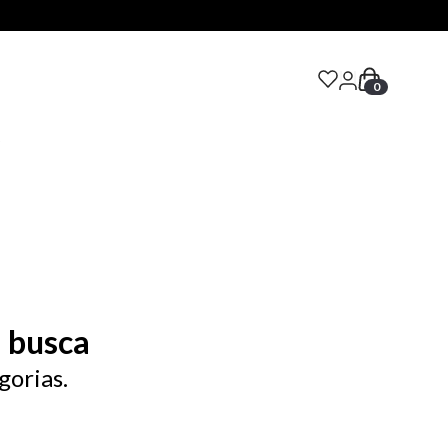
0
S
 busca
gorias.