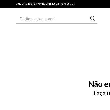
Outlet Oficial da John John, Dudalina e outras
Digite sua busca aqui
Não e
Faça u