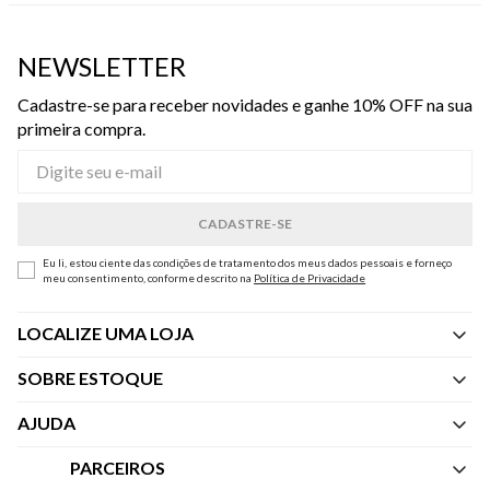
NEWSLETTER
Cadastre-se para receber novidades e ganhe 10% OFF na sua
primeira compra.
Eu li, estou ciente das condições de tratamento dos meus dados pessoais e forneço
meu consentimento, conforme descrito na
Política de Privacidade
LOCALIZE UMA LOJA
SOBRE ESTOQUE
Quem Somos
AJUDA
Nossas Lojas
Central de Atendimento
PARCEIROS