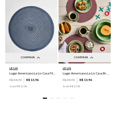
COMPRAR
COMPRAR
UN
UN
LE LIS
LE LIS
Lugar Americano Le Lis Casa Filipa
Lugar Americano Le Lis Casa Brenda
R$
34
,
90
R$
13
,
96
R$
34
,
90
R$
13
,
96
1
x de
R$
13
,
96
1
x de
R$
13
,
96