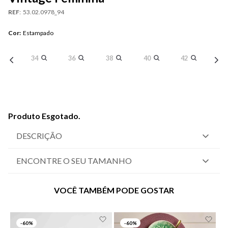
REF
:
53.02.0978_94
Cor
:
Estampado
34
36
38
40
42
Produto Esgotado.
DESCRIÇÃO
ENCONTRE O SEU TAMANHO
VOCÊ TAMBÉM PODE GOSTAR
-
60%
-
60%