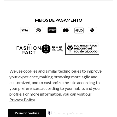
Política de Privacidade dos Websites
Regulamentos
Livelo
Política de Governança
Minha Conta
Mastercard
Black Friday
MEIOS DE PAGAMENTO
Trocas e Devoluções
Vai de Visa
Azul Fidelidade
SOCIAL
We use cookies and similar technologies to improve
your experience, making browsing more agile and
ATENDIMENTO
customized, and to customize the site according to
your preferences, according to your habits and your
profile. For more information, you can visit our
2025 - Veste S.A Estilo. Todos os direitos reservados - A loja Estoque reserva-
Privacy Policy
.
se no direito de corrigir ou alterar informações como: preços, promoções e
disponibilidade de estoque a qualquer momento.
Em caso de dúvidas:
0800
880 5520.
Horário de Atendimento:
das 8h às 20h de segunda a sexta-feira e
Sábados das 8h às 14h, exceto feriados. Veste S.A Estilo. Rua Othão, 405, Vila
Permitir cookies
Advanced preferences