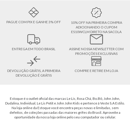
PAGUE COM PIX E GANHE 3% OFF
10% OFF NA PRIMEIRA COMPRA
ADICIONANDO O CUPOM
ES10WCLM DIRETO NA SACOLA
ENTREGA EM TODO BRASIL
ASSINE NOSSA NEWSLETTER COM
PROMOÇÕES EXCLUSIVAS
DEVOLUÇÃO GRÁTIS, A PRIMEIRA
COMPRE E RETIRE EM LOJA
DEVOLUÇÃO É GRÁTIS
Estoque é o outlet oficial das marcas Le Lis, Rosa Chá, Bo.Bô, John John,
Dudalina, Individual, Le Lis Petit e John John Kids e pertence à Veste S.A Estilo.
Na loja online da Estoque você encontra peças novas e limitadas, sem
defeitos, de coleções passadas das maiores grifes do Brasil. Aproveite a
oportunidade da nossa loja online pelo seu computador ou celular.