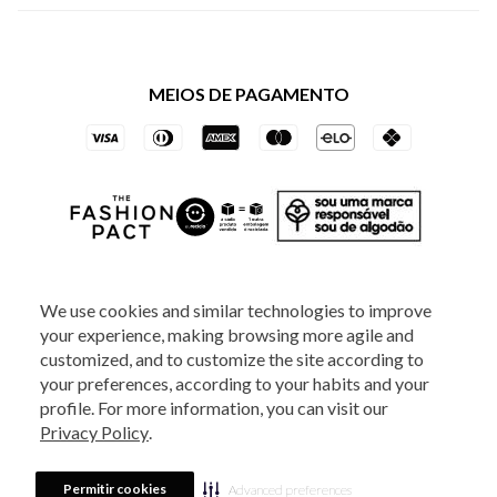
Política de Privacidade dos Websites
Regulamentos
Livelo
Política de Governança
Minha Conta
Mastercard
Black Friday
MEIOS DE PAGAMENTO
Trocas e Devoluções
Vai de Visa
Azul Fidelidade
SOCIAL
We use cookies and similar technologies to improve
your experience, making browsing more agile and
ATENDIMENTO
customized, and to customize the site according to
your preferences, according to your habits and your
profile. For more information, you can visit our
2025 - Veste S.A Estilo. Todos os direitos reservados - A loja Estoque reserva-
Privacy Policy
.
se no direito de corrigir ou alterar informações como: preços, promoções e
disponibilidade de estoque a qualquer momento.
Em caso de dúvidas:
0800
880 5520.
Horário de Atendimento:
das 8h às 20h de segunda a sexta-feira e
Sábados das 8h às 14h, exceto feriados. Veste S.A Estilo. Rua Othão, 405, Vila
Permitir cookies
Advanced preferences