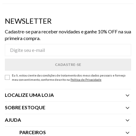
NEWSLETTER
Cadastre-se para receber novidades e ganhe 10% OFF na sua
primeira compra.
Eu li, estou ciente das condições de tratamento dos meus dados pessoais e forneço
meu consentimento, conforme descrito na
Política de Privacidade
LOCALIZE UMA LOJA
SOBRE ESTOQUE
Quem Somos
AJUDA
Nossas Lojas
Central de Atendimento
PARCEIROS