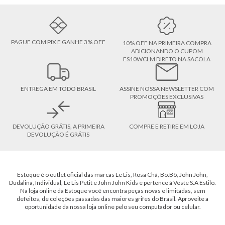
PAGUE COM PIX E GANHE 3% OFF
10% OFF NA PRIMEIRA COMPRA
ADICIONANDO O CUPOM
ES10WCLM DIRETO NA SACOLA
ENTREGA EM TODO BRASIL
ASSINE NOSSA NEWSLETTER COM
PROMOÇÕES EXCLUSIVAS
DEVOLUÇÃO GRÁTIS, A PRIMEIRA
COMPRE E RETIRE EM LOJA
DEVOLUÇÃO É GRÁTIS
Estoque é o outlet oficial das marcas Le Lis, Rosa Chá, Bo.Bô, John John,
Dudalina, Individual, Le Lis Petit e John John Kids e pertence à Veste S.A Estilo.
Na loja online da Estoque você encontra peças novas e limitadas, sem
defeitos, de coleções passadas das maiores grifes do Brasil. Aproveite a
oportunidade da nossa loja online pelo seu computador ou celular.