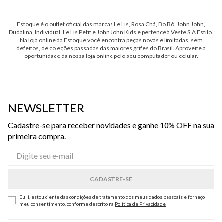
Estoque é o outlet oficial das marcas Le Lis, Rosa Chá, Bo.Bô, John John,
Dudalina, Individual, Le Lis Petit e John John Kids e pertence à Veste S.A Estilo.
Na loja online da Estoque você encontra peças novas e limitadas, sem
defeitos, de coleções passadas das maiores grifes do Brasil. Aproveite a
oportunidade da nossa loja online pelo seu computador ou celular.
NEWSLETTER
Cadastre-se para receber novidades e ganhe 10% OFF na sua
primeira compra.
Eu li, estou ciente das condições de tratamento dos meus dados pessoais e forneço
meu consentimento, conforme descrito na
Política de Privacidade