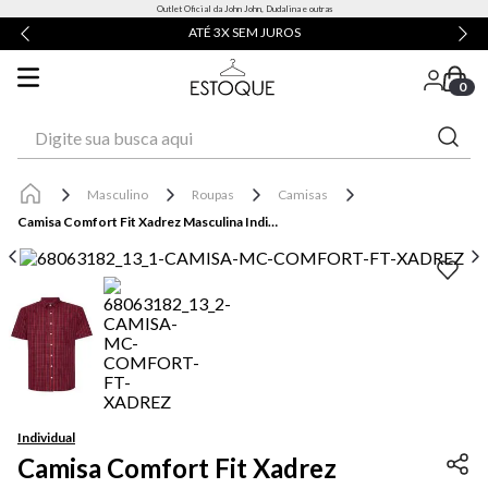
Outlet Oficial da John John, Dudalina e outras
ATÉ 3X SEM JUROS
0
Digite sua busca aqui
Masculino
Roupas
Camisas
Camisa Comfort Fit Xadrez Masculina Individual
Individual
Camisa Comfort Fit Xadrez