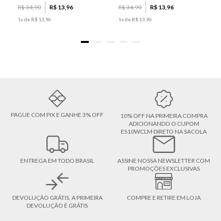
R$
34
,
90
R$
13
,
96
R$
34
,
90
R$
13
,
96
1
x de
R$
13
,
96
1
x de
R$
13
,
96
PAGUE COM PIX E GANHE 3% OFF
10% OFF NA PRIMEIRA COMPRA
ADICIONANDO O CUPOM
ES10WCLM DIRETO NA SACOLA
ENTREGA EM TODO BRASIL
ASSINE NOSSA NEWSLETTER COM
PROMOÇÕES EXCLUSIVAS
DEVOLUÇÃO GRÁTIS, A PRIMEIRA
COMPRE E RETIRE EM LOJA
DEVOLUÇÃO É GRÁTIS