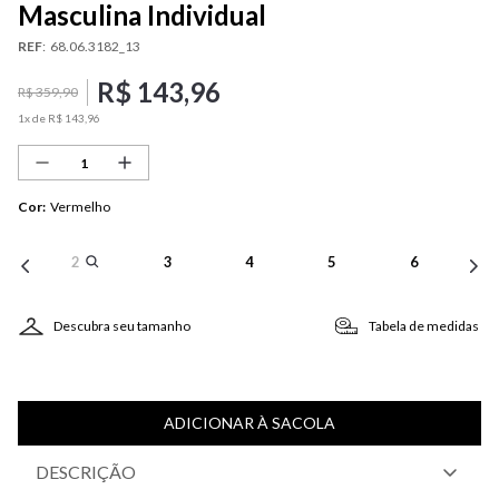
Masculina Individual
REF
:
68.06.3182_13
R$
143
,
96
R$
359
,
90
1
x de
R$
143
,
96
Cor
:
Vermelho
2
3
4
5
6
Descubra seu tamanho
Tabela de medidas
ADICIONAR À SACOLA
DESCRIÇÃO