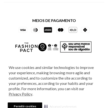
Política de Privacidade dos Websites
Regulamentos
Livelo
Política de Governança
Minha Conta
Mastercard
Black Friday
MEIOS DE PAGAMENTO
Trocas e Devoluções
Vai de Visa
Azul Fidelidade
SOCIAL
We use cookies and similar technologies to improve
your experience, making browsing more agile and
ATENDIMENTO
customized, and to customize the site according to
your preferences, according to your habits and your
profile. For more information, you can visit our
2025 - Veste S.A Estilo. Todos os direitos reservados - A loja Estoque reserva-
Privacy Policy
.
se no direito de corrigir ou alterar informações como: preços, promoções e
disponibilidade de estoque a qualquer momento.
Em caso de dúvidas:
0800
880 5520.
Horário de Atendimento:
das 8h às 20h de segunda a sexta-feira e
Sábados das 8h às 14h, exceto feriados. Veste S.A Estilo. Rua Othão, 405, Vila
Permitir cookies
Advanced preferences