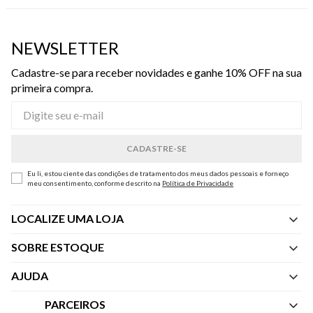
NEWSLETTER
Cadastre-se para receber novidades e ganhe 10% OFF na sua
primeira compra.
Eu li, estou ciente das condições de tratamento dos meus dados pessoais e forneço
meu consentimento, conforme descrito na
Política de Privacidade
LOCALIZE UMA LOJA
SOBRE ESTOQUE
Quem Somos
AJUDA
Nossas Lojas
Central de Atendimento
PARCEIROS