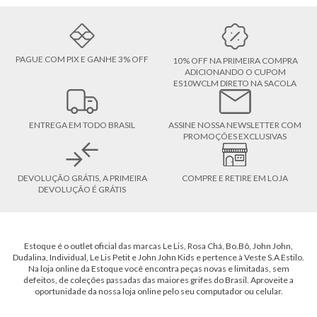
PAGUE COM PIX E GANHE 3% OFF
10% OFF NA PRIMEIRA COMPRA
ADICIONANDO O CUPOM
ES10WCLM DIRETO NA SACOLA
ENTREGA EM TODO BRASIL
ASSINE NOSSA NEWSLETTER COM
PROMOÇÕES EXCLUSIVAS
DEVOLUÇÃO GRÁTIS, A PRIMEIRA
COMPRE E RETIRE EM LOJA
DEVOLUÇÃO É GRÁTIS
Estoque é o outlet oficial das marcas Le Lis, Rosa Chá, Bo.Bô, John John,
Dudalina, Individual, Le Lis Petit e John John Kids e pertence à Veste S.A Estilo.
Na loja online da Estoque você encontra peças novas e limitadas, sem
defeitos, de coleções passadas das maiores grifes do Brasil. Aproveite a
oportunidade da nossa loja online pelo seu computador ou celular.