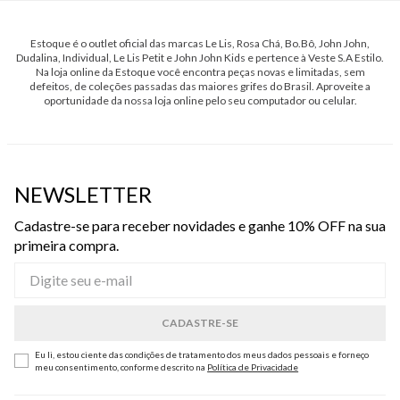
Estoque é o outlet oficial das marcas Le Lis, Rosa Chá, Bo.Bô, John John,
Dudalina, Individual, Le Lis Petit e John John Kids e pertence à Veste S.A Estilo.
Na loja online da Estoque você encontra peças novas e limitadas, sem
defeitos, de coleções passadas das maiores grifes do Brasil. Aproveite a
oportunidade da nossa loja online pelo seu computador ou celular.
NEWSLETTER
Cadastre-se para receber novidades e ganhe 10% OFF na sua
primeira compra.
Eu li, estou ciente das condições de tratamento dos meus dados pessoais e forneço
meu consentimento, conforme descrito na
Política de Privacidade