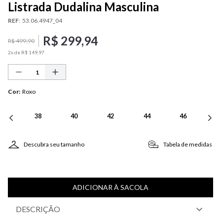
Listrada Dudalina Masculina
REF
:
53.06.4947_04
R$
299
,
94
R$
499
,
90
2
x de
R$
149
,
97
Cor
:
Roxo
38
40
42
44
46
Descubra seu tamanho
Tabela de medidas
ADICIONAR À SACOLA
DESCRIÇÃO