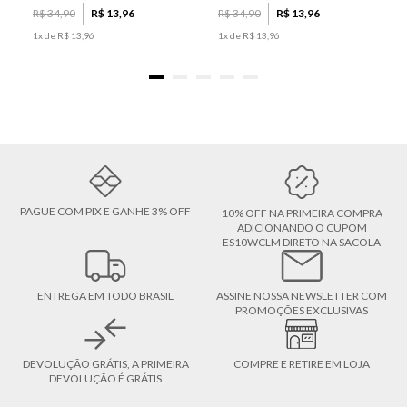
R$
34
,
90
R$
13
,
96
R$
34
,
90
R$
13
,
96
1
x de
R$
13
,
96
1
x de
R$
13
,
96
PAGUE COM PIX E GANHE 3% OFF
10% OFF NA PRIMEIRA COMPRA
ADICIONANDO O CUPOM
ES10WCLM DIRETO NA SACOLA
ENTREGA EM TODO BRASIL
ASSINE NOSSA NEWSLETTER COM
PROMOÇÕES EXCLUSIVAS
DEVOLUÇÃO GRÁTIS, A PRIMEIRA
COMPRE E RETIRE EM LOJA
DEVOLUÇÃO É GRÁTIS