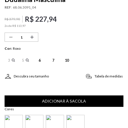
REF
:
68.06.3091_04
R$
227
,
94
R$
379
,
90
2
x de
R$
113
,
97
Cor
:
Roxo
3
5
6
7
10
Descubra seu tamanho
Tabela de medidas
ADICIONAR À SACOLA
Cores