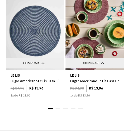
COMPRAR
COMPRAR
UN
UN
LE LIS
LE LIS
Lugar Americano Le Lis Casa Filipa
Lugar Americano Le Lis Casa Brenda
R$
34
,
90
R$
13
,
96
R$
34
,
90
R$
13
,
96
1
x de
R$
13
,
96
1
x de
R$
13
,
96