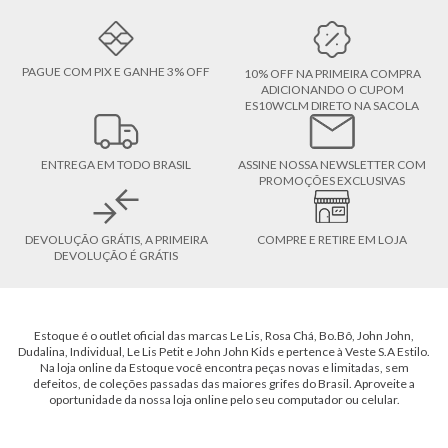
PAGUE COM PIX E GANHE 3% OFF
10% OFF NA PRIMEIRA COMPRA
ADICIONANDO O CUPOM
ES10WCLM DIRETO NA SACOLA
ENTREGA EM TODO BRASIL
ASSINE NOSSA NEWSLETTER COM
PROMOÇÕES EXCLUSIVAS
DEVOLUÇÃO GRÁTIS, A PRIMEIRA
COMPRE E RETIRE EM LOJA
DEVOLUÇÃO É GRÁTIS
Estoque é o outlet oficial das marcas Le Lis, Rosa Chá, Bo.Bô, John John,
Dudalina, Individual, Le Lis Petit e John John Kids e pertence à Veste S.A Estilo.
Na loja online da Estoque você encontra peças novas e limitadas, sem
defeitos, de coleções passadas das maiores grifes do Brasil. Aproveite a
oportunidade da nossa loja online pelo seu computador ou celular.