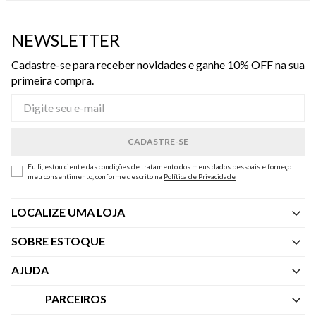
NEWSLETTER
Cadastre-se para receber novidades e ganhe 10% OFF na sua
primeira compra.
Eu li, estou ciente das condições de tratamento dos meus dados pessoais e forneço
meu consentimento, conforme descrito na
Política de Privacidade
LOCALIZE UMA LOJA
SOBRE ESTOQUE
Quem Somos
AJUDA
Nossas Lojas
Central de Atendimento
PARCEIROS
Política de Privacidade dos Websites