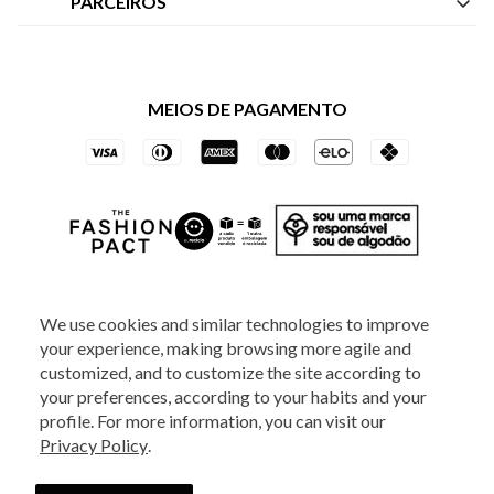
PARCEIROS
Política de Privacidade dos Websites
Regulamentos
Livelo
Política de Governança
Minha Conta
Mastercard
Black Friday
MEIOS DE PAGAMENTO
Trocas e Devoluções
Vai de Visa
Azul Fidelidade
SOCIAL
We use cookies and similar technologies to improve
your experience, making browsing more agile and
ATENDIMENTO
customized, and to customize the site according to
your preferences, according to your habits and your
profile. For more information, you can visit our
2025 - Veste S.A Estilo. Todos os direitos reservados - A loja Estoque reserva-
Privacy Policy
.
se no direito de corrigir ou alterar informações como: preços, promoções e
disponibilidade de estoque a qualquer momento.
Em caso de dúvidas:
0800
880 5520.
Horário de Atendimento:
das 8h às 20h de segunda a sexta-feira e