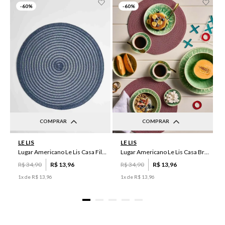
-
60%
-
60%
COMPRAR
COMPRAR
UN
UN
LE LIS
LE LIS
Lugar Americano Le Lis Casa Filipa
Lugar Americano Le Lis Casa Brenda
R$
34
,
90
R$
13
,
96
R$
34
,
90
R$
13
,
96
1
x de
R$
13
,
96
1
x de
R$
13
,
96