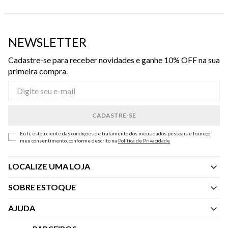
NEWSLETTER
Cadastre-se para receber novidades e ganhe 10% OFF na sua
primeira compra.
Eu li, estou ciente das condições de tratamento dos meus dados pessoais e forneço
meu consentimento, conforme descrito na
Política de Privacidade
LOCALIZE UMA LOJA
SOBRE ESTOQUE
Quem Somos
AJUDA
Nossas Lojas
Central de Atendimento