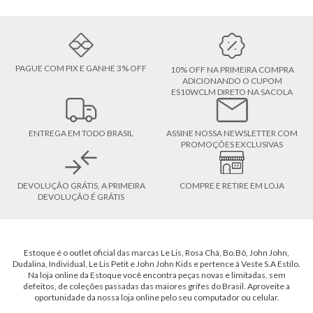
PAGUE COM PIX E GANHE 3% OFF
10% OFF NA PRIMEIRA COMPRA
ADICIONANDO O CUPOM
ES10WCLM DIRETO NA SACOLA
ENTREGA EM TODO BRASIL
ASSINE NOSSA NEWSLETTER COM
PROMOÇÕES EXCLUSIVAS
DEVOLUÇÃO GRÁTIS, A PRIMEIRA
COMPRE E RETIRE EM LOJA
DEVOLUÇÃO É GRÁTIS
Estoque é o outlet oficial das marcas Le Lis, Rosa Chá, Bo.Bô, John John,
Dudalina, Individual, Le Lis Petit e John John Kids e pertence à Veste S.A Estilo.
Na loja online da Estoque você encontra peças novas e limitadas, sem
defeitos, de coleções passadas das maiores grifes do Brasil. Aproveite a
oportunidade da nossa loja online pelo seu computador ou celular.