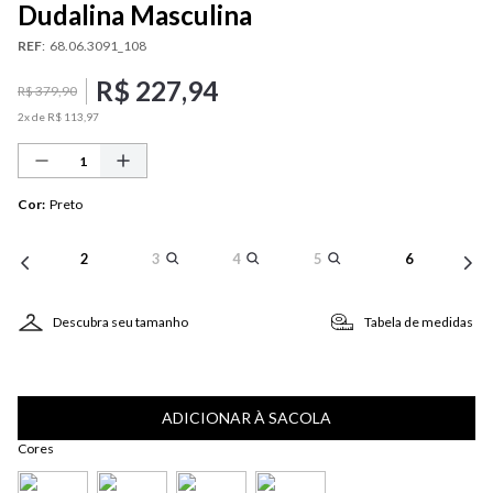
Dudalina Masculina
REF
:
68.06.3091_108
R$
227
,
94
R$
379
,
90
2
x de
R$
113
,
97
Cor
:
Preto
2
3
4
5
6
Descubra seu tamanho
Tabela de medidas
ADICIONAR À SACOLA
Cores