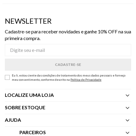
NEWSLETTER
Cadastre-se para receber novidades e ganhe 10% OFF na sua
primeira compra.
Eu li, estou ciente das condições de tratamento dos meus dados pessoais e forneço
meu consentimento, conforme descrito na
Política de Privacidade
LOCALIZE UMA LOJA
SOBRE ESTOQUE
Quem Somos
AJUDA
Nossas Lojas
Central de Atendimento
PARCEIROS