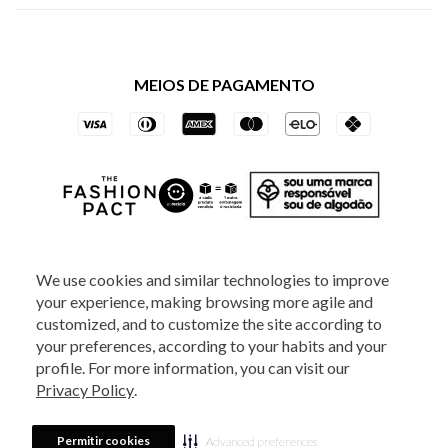
Política de Privacidade dos Websites
Regulamentos
Livelo
Política de Governança
Minha Conta
Mastercard
Black Friday
MEIOS DE PAGAMENTO
Trocas e Devoluções
Vai de Visa
Azul Fidelidade
SOCIAL
We use cookies and similar technologies to improve
your experience, making browsing more agile and
ATENDIMENTO
customized, and to customize the site according to
your preferences, according to your habits and your
profile. For more information, you can visit our
2025 - Veste S.A Estilo. Todos os direitos reservados - A loja Estoque reserva-
Privacy Policy
.
se no direito de corrigir ou alterar informações como: preços, promoções e
disponibilidade de estoque a qualquer momento.
Em caso de dúvidas:
0800
880 5520.
Horário de Atendimento:
das 8h às 20h de segunda a sexta-feira e
Sábados das 8h às 14h, exceto feriados. Veste S.A Estilo. Rua Othão, 405, Vila
Permitir cookies
Advanced preferences