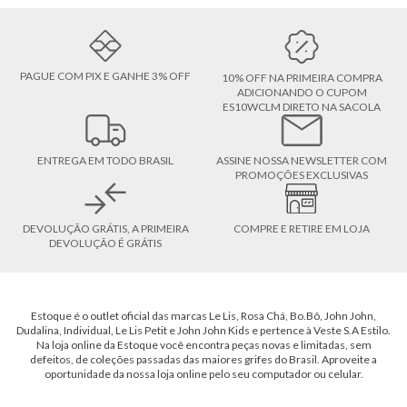
PAGUE COM PIX E GANHE 3% OFF
10% OFF NA PRIMEIRA COMPRA
ADICIONANDO O CUPOM
ES10WCLM DIRETO NA SACOLA
ENTREGA EM TODO BRASIL
ASSINE NOSSA NEWSLETTER COM
PROMOÇÕES EXCLUSIVAS
DEVOLUÇÃO GRÁTIS, A PRIMEIRA
COMPRE E RETIRE EM LOJA
DEVOLUÇÃO É GRÁTIS
Estoque é o outlet oficial das marcas Le Lis, Rosa Chá, Bo.Bô, John John,
Dudalina, Individual, Le Lis Petit e John John Kids e pertence à Veste S.A Estilo.
Na loja online da Estoque você encontra peças novas e limitadas, sem
defeitos, de coleções passadas das maiores grifes do Brasil. Aproveite a
oportunidade da nossa loja online pelo seu computador ou celular.