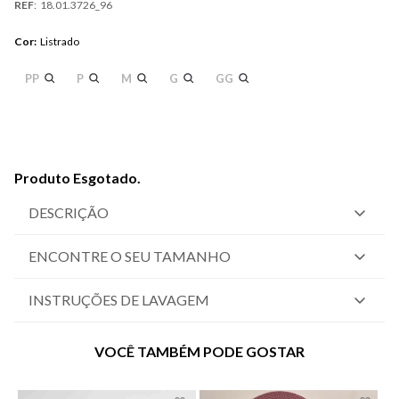
REF
:
18.01.3726_96
Cor
:
Listrado
PP
P
M
G
GG
Produto Esgotado.
DESCRIÇÃO
ENCONTRE O SEU TAMANHO
INSTRUÇÕES DE LAVAGEM
VOCÊ TAMBÉM PODE GOSTAR