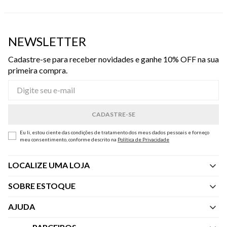
NEWSLETTER
Cadastre-se para receber novidades e ganhe 10% OFF na sua
primeira compra.
Eu li, estou ciente das condições de tratamento dos meus dados pessoais e forneço
meu consentimento, conforme descrito na
Política de Privacidade
LOCALIZE UMA LOJA
SOBRE ESTOQUE
Quem Somos
AJUDA
Nossas Lojas
Central de Atendimento