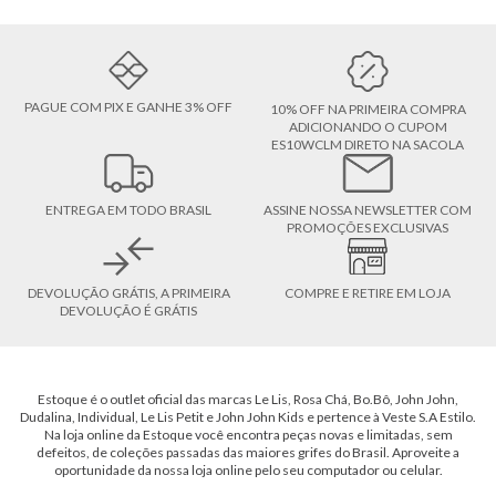
PAGUE COM PIX E GANHE 3% OFF
10% OFF NA PRIMEIRA COMPRA
ADICIONANDO O CUPOM
ES10WCLM DIRETO NA SACOLA
ENTREGA EM TODO BRASIL
ASSINE NOSSA NEWSLETTER COM
PROMOÇÕES EXCLUSIVAS
DEVOLUÇÃO GRÁTIS, A PRIMEIRA
COMPRE E RETIRE EM LOJA
DEVOLUÇÃO É GRÁTIS
Estoque é o outlet oficial das marcas Le Lis, Rosa Chá, Bo.Bô, John John,
Dudalina, Individual, Le Lis Petit e John John Kids e pertence à Veste S.A Estilo.
Na loja online da Estoque você encontra peças novas e limitadas, sem
defeitos, de coleções passadas das maiores grifes do Brasil. Aproveite a
oportunidade da nossa loja online pelo seu computador ou celular.