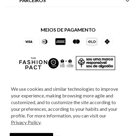
PARCEIROS
Política de Privacidade dos Websites
Regulamentos
Livelo
Política de Governança
Minha Conta
Mastercard
Black Friday
MEIOS DE PAGAMENTO
Trocas e Devoluções
Vai de Visa
Azul Fidelidade
SOCIAL
We use cookies and similar technologies to improve
your experience, making browsing more agile and
ATENDIMENTO
customized, and to customize the site according to
your preferences, according to your habits and your
profile. For more information, you can visit our
2025 - Veste S.A Estilo. Todos os direitos reservados - A loja Estoque reserva-
Privacy Policy
.
se no direito de corrigir ou alterar informações como: preços, promoções e
disponibilidade de estoque a qualquer momento.
Em caso de dúvidas:
0800
880 5520.
Horário de Atendimento:
das 8h às 20h de segunda a sexta-feira e