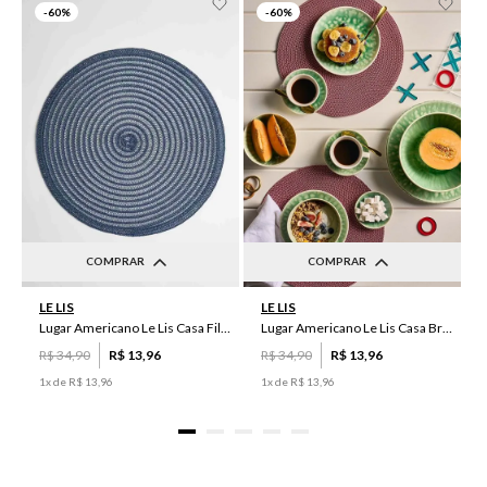
-
60%
-
60%
COMPRAR
COMPRAR
UN
UN
LE LIS
LE LIS
Lugar Americano Le Lis Casa Filipa
Lugar Americano Le Lis Casa Brenda
R$
34
,
90
R$
13
,
96
R$
34
,
90
R$
13
,
96
1
x de
R$
13
,
96
1
x de
R$
13
,
96