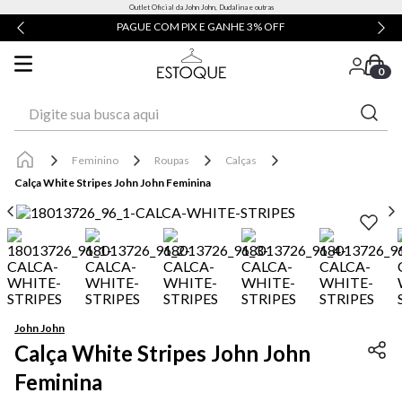
Outlet Oficial da John John, Dudalina e outras
PAGUE COM PIX E GANHE 3% OFF
0
Digite sua busca aqui
Feminino
Roupas
Calças
Calça White Stripes John John Feminina
John John
Calça White Stripes John John
Feminina