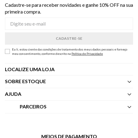
Cadastre-se para receber novidades e ganhe 10% OFF na sua
primeira compra.
Eu li, estou ciente das condições de tratamento dos meus dados pessoais e forneço
meu consentimento, conforme descrito na
Política de Privacidade
LOCALIZE UMA LOJA
SOBRE ESTOQUE
Quem Somos
AJUDA
Nossas Lojas
Central de Atendimento
PARCEIROS
Política de Privacidade dos Websites
Regulamentos
Livelo
Política de Governança
Minha Conta
Mastercard
Black Friday
MEIOS DE PAGAMENTO
Trocas e Devoluções