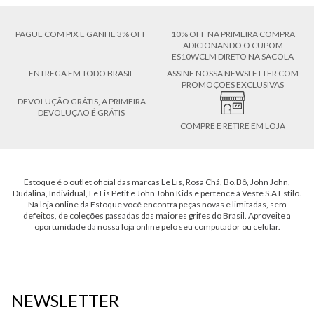
PAGUE COM PIX E GANHE 3% OFF
10% OFF NA PRIMEIRA COMPRA
ADICIONANDO O CUPOM
ES10WCLM DIRETO NA SACOLA
ENTREGA EM TODO BRASIL
ASSINE NOSSA NEWSLETTER COM
PROMOÇÕES EXCLUSIVAS
DEVOLUÇÃO GRÁTIS, A PRIMEIRA
DEVOLUÇÃO É GRÁTIS
COMPRE E RETIRE EM LOJA
Estoque é o outlet oficial das marcas Le Lis, Rosa Chá, Bo.Bô, John John,
Dudalina, Individual, Le Lis Petit e John John Kids e pertence à Veste S.A Estilo.
Na loja online da Estoque você encontra peças novas e limitadas, sem
defeitos, de coleções passadas das maiores grifes do Brasil. Aproveite a
oportunidade da nossa loja online pelo seu computador ou celular.
NEWSLETTER