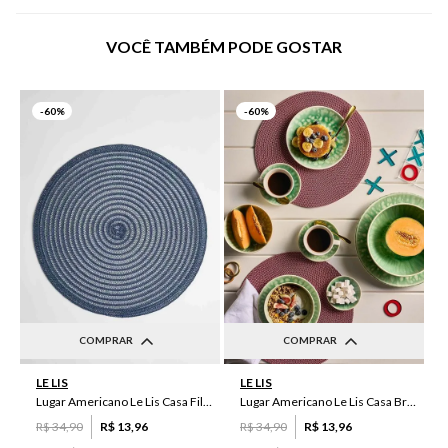
VOCÊ TAMBÉM PODE GOSTAR
-
60%
-
60%
COMPRAR
COMPRAR
UN
UN
LE LIS
LE LIS
Lugar Americano Le Lis Casa Filipa
Lugar Americano Le Lis Casa Brenda
R$
34
,
90
R$
13
,
96
R$
34
,
90
R$
13
,
96