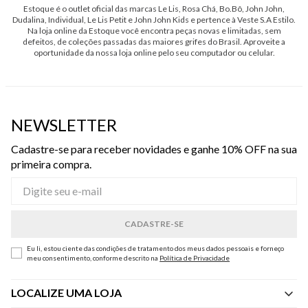
Estoque é o outlet oficial das marcas Le Lis, Rosa Chá, Bo.Bô, John John,
Dudalina, Individual, Le Lis Petit e John John Kids e pertence à Veste S.A Estilo.
Na loja online da Estoque você encontra peças novas e limitadas, sem
defeitos, de coleções passadas das maiores grifes do Brasil. Aproveite a
oportunidade da nossa loja online pelo seu computador ou celular.
NEWSLETTER
Cadastre-se para receber novidades e ganhe 10% OFF na sua
primeira compra.
Eu li, estou ciente das condições de tratamento dos meus dados pessoais e forneço
meu consentimento, conforme descrito na
Política de Privacidade
LOCALIZE UMA LOJA