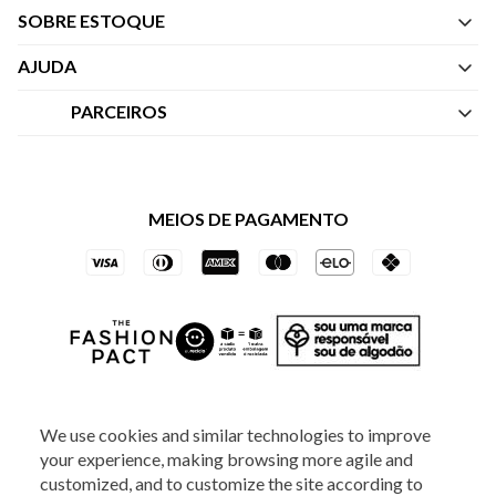
SOBRE ESTOQUE
Quem Somos
AJUDA
Nossas Lojas
Central de Atendimento
PARCEIROS
Política de Privacidade dos Websites
Regulamentos
Livelo
Política de Governança
Minha Conta
Mastercard
Black Friday
MEIOS DE PAGAMENTO
Trocas e Devoluções
Vai de Visa
Azul Fidelidade
SOCIAL
We use cookies and similar technologies to improve
your experience, making browsing more agile and
customized, and to customize the site according to