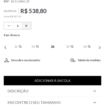
REF
:
18.11.2865_05
R$
538
,
80
R$
898
,
00
5
x de
R$
107
,
76
Cor
:
Branco
32
34
36
38
40
Descubra seu tamanho
Tabela de medidas
ADICIONAR À SACOLA
DESCRIÇÃO
ENCONTRE O SEU TAMANHO