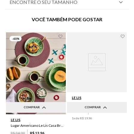
ENCONTRE O SEU TAMANHO
VOCÊ TAMBÉM PODE GOSTAR
-
60%
LE LIS
Lugar Americano Le Lis Casa Luma I
COMPRAR
COMPRAR
R$
49
,
90
R$
19
,
96
UN
UN
1
x de
R$
19
,
96
LE LIS
Lugar Americano Le Lis Casa Brenda
R$
34
,
90
R$
13
,
96