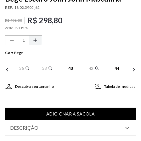
REF
:
18.02.3905_62
R$
298
,
80
R$
498
,
00
2
x de
R$
149
,
40
Cor
:
Bege
36
38
40
42
44
Descubra seu tamanho
Tabela de medidas
ADICIONAR À SACOLA
DESCRIÇÃO