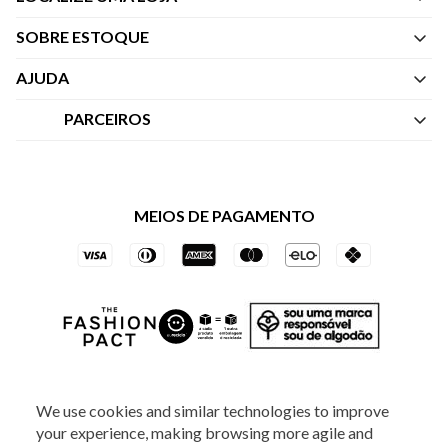
SOBRE ESTOQUE
Quem Somos
AJUDA
Nossas Lojas
Central de Atendimento
PARCEIROS
Política de Privacidade dos Websites
Regulamentos
Livelo
Política de Governança
Minha Conta
Mastercard
Black Friday
MEIOS DE PAGAMENTO
Trocas e Devoluções
Vai de Visa
Azul Fidelidade
SOCIAL
We use cookies and similar technologies to improve
your experience, making browsing more agile and