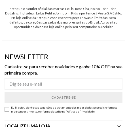
Estoque é o outlet oficial das marcas Le Lis, Rosa Chá, Bo.Bô, John John,
Dudalina, Individual, Le Lis Petit e John John Kids e pertence à Veste S.A Estilo.
Na loja online da Estoque você encontra peças novas e limitadas, sem
defeitos, de coleções passadas das maiores grifes do Brasil. Aproveite a
oportunidade da nossa loja online pelo seu computador ou celular.
NEWSLETTER
Cadastre-se para receber novidades e ganhe 10% OFF na sua
primeira compra.
Eu li, estou ciente das condições de tratamento dos meus dados pessoais e forneço
meu consentimento, conforme descrito na
Política de Privacidade
LOCALIZE UMA LOJA