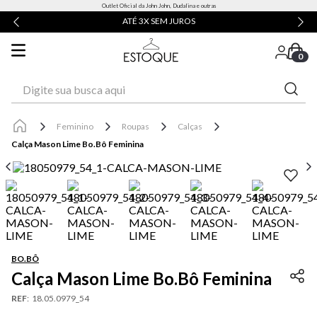
Outlet Oficial da John John, Dudalina e outras
ATÉ 3X SEM JUROS
0
Digite sua busca aqui
Feminino
Roupas
Calças
Calça Mason Lime Bo.Bô Feminina
BO.BÔ
Calça Mason Lime Bo.Bô Feminina
REF
:
18.05.0979_54