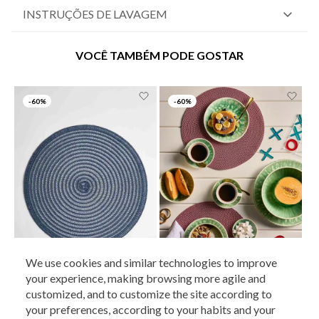
INSTRUÇÕES DE LAVAGEM
VOCÊ TAMBÉM PODE GOSTAR
-
60%
-
60%
We use cookies and similar technologies to improve
your experience, making browsing more agile and
customized, and to customize the site according to
LE LIS
LE LIS
your preferences, according to your habits and your
Lugar Americano Le Lis Casa Filipa
Lugar Americano Le Lis Casa Brenda