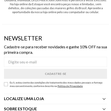
Dudalina, Individual, Le Lis Petit e John John Kids e pertence à Veste S.A Estilo.
Na loja online da Estoque você encontra peças novas e limitadas, sem
defeitos, de coleções passadas das maiores grifes do Brasil. Aproveite a
oportunidade da nossa loja online pelo seu computador ou celular.
NEWSLETTER
Cadastre-se para receber novidades e ganhe 10% OFF na sua
primeira compra.
Eu li, estou ciente das condições de tratamento dos meus dados pessoais e forneço
meu consentimento, conforme descrito na
Política de Privacidade
LOCALIZE UMA LOJA
SOBRE ESTOQUE