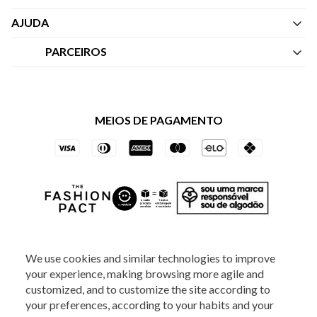
Quem Somos
AJUDA
Nossas Lojas
Central de Atendimento
PARCEIROS
Política de Privacidade dos Websites
Regulamentos
Livelo
Política de Governança
Minha Conta
Mastercard
Black Friday
MEIOS DE PAGAMENTO
Trocas e Devoluções
Vai de Visa
Azul Fidelidade
SOCIAL
We use cookies and similar technologies to improve
your experience, making browsing more agile and
customized, and to customize the site according to
your preferences, according to your habits and your