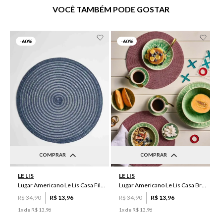
VOCÊ TAMBÉM PODE GOSTAR
-
60%
-
60%
COMPRAR
COMPRAR
UN
UN
LE LIS
LE LIS
Lugar Americano Le Lis Casa Filipa
Lugar Americano Le Lis Casa Brenda
R$
34
,
90
R$
13
,
96
R$
34
,
90
R$
13
,
96
1
x de
R$
13
,
96
1
x de
R$
13
,
96