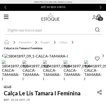
Outlet Oficial da John John, Dudalina e outras
ATÉ 3X SEM JUROS
0
Digite sua busca aqui
Feminino
Roupas
Calças
Calça Le Lis Tamara I Feminina
LE LIS
Calça Le Lis Tamara I Feminina
REF
:
18.04.1897_09