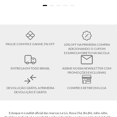
PAGUE COM PIX E GANHE 3% OFF
10% OFF NA PRIMEIRA COMPRA
ADICIONANDO O CUPOM
ES10WCLM DIRETO NA SACOLA
ENTREGA EM TODO BRASIL
ASSINE NOSSA NEWSLETTER COM
PROMOÇÕES EXCLUSIVAS
DEVOLUÇÃO GRÁTIS, A PRIMEIRA
COMPRE E RETIRE EM LOJA
DEVOLUÇÃO É GRÁTIS
Estoque é o outlet oficial das marcas Le Lis, Rosa Chá, Bo.Bô, John John,