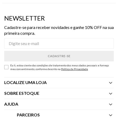
NEWSLETTER
Cadastre-se para receber novidades e ganhe 10% OFF na sua
primeira compra.
Eu li, estou ciente das condições de tratamento dos meus dados pessoais e forneço
meu consentimento, conforme descrito na
Política de Privacidade
LOCALIZE UMA LOJA
SOBRE ESTOQUE
Quem Somos
AJUDA
Nossas Lojas
Central de Atendimento
PARCEIROS