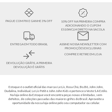
PAGUE COM PIX E GANHE 3% OFF
10% OFF NA PRIMEIRA COMPRA
ADICIONANDO O CUPOM
ES10WCLM DIRETO NA SACOLA
ENTREGA EM TODO BRASIL
ASSINE NOSSA NEWSLETTER COM
PROMOÇÕES EXCLUSIVAS
COMPRE E RETIRE EM LOJA
DEVOLUÇÃO GRÁTIS, A PRIMEIRA
DEVOLUÇÃO É GRÁTIS
Estoque é o outlet oficial das marcas Le Lis, Rosa Chá, Bo.Bô, John John,
Dudalina, Individual, Le Lis Petit e John John Kids e pertence à Veste S.A Estilo.
Na loja online da Estoque você encontra peças novas e limitadas, sem
defeitos, de coleções passadas das maiores grifes do Brasil. Aproveite a
oportunidade da nossa loja online pelo seu computador ou celular.