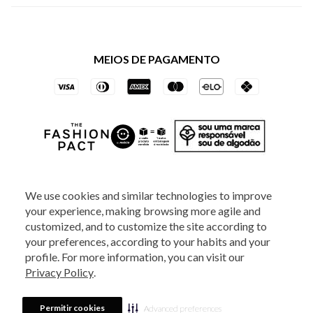
Política de Privacidade dos Websites
Regulamentos
Livelo
Política de Governança
Minha Conta
Mastercard
Black Friday
MEIOS DE PAGAMENTO
Trocas e Devoluções
Vai de Visa
Azul Fidelidade
SOCIAL
We use cookies and similar technologies to improve
your experience, making browsing more agile and
ATENDIMENTO
customized, and to customize the site according to
your preferences, according to your habits and your
profile. For more information, you can visit our
2025 - Veste S.A Estilo. Todos os direitos reservados - A loja Estoque reserva-
Privacy Policy
.
se no direito de corrigir ou alterar informações como: preços, promoções e
disponibilidade de estoque a qualquer momento.
Em caso de dúvidas:
0800
880 5520.
Horário de Atendimento:
das 8h às 20h de segunda a sexta-feira e
Sábados das 8h às 14h, exceto feriados. Veste S.A Estilo. Rua Othão, 405, Vila
Permitir cookies
Advanced preferences