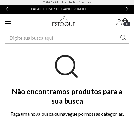
Outlet Oficial da John John, Dudalina e outras
HE 3% OFF
ATÉ 3X SEM JUROS
0
Digite sua busca aqui
Não encontramos produtos para a
sua busca
Faça uma nova busca ou navegue por nossas categorias.