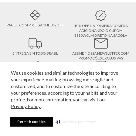
PAGUE COM PIX E GANHE 3% OFF
10% OFF NA PRIMEIRA COMPRA
ADICIONANDO O CUPOM
ES10WCLM DIRETO NA SACOLA
ENTREGA EM TODO BRASIL
ASSINE NOSSA NEWSLETTER COM
PROMOÇÕES EXCLUSIVAS
We use cookies and similar technologies to improve
DEVOLUÇÃO GRÁTIS, A PRIMEIRA
COMPRE E RETIRE EM LOJA
your experience, making browsing more agile and
DEVOLUÇÃO É GRÁTIS
ATENDIMENTO
customized, and to customize the site according to
your preferences, according to your habits and your
profile. For more information, you can visit our
Estoque é o outlet oficial das marcas Le Lis, Rosa Chá, Bo.Bô, John John,
Privacy Policy
.
Dudalina, Individual, Le Lis Petit e John John Kids e pertence à Veste S.A Estilo.
Na loja online da Estoque você encontra peças novas e limitadas, sem
defeitos, de coleções passadas das maiores grifes do Brasil. Aproveite a
Permitir cookies
Advanced preferences
oportunidade da nossa loja online pelo seu computador ou celular.