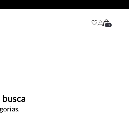
0
S
 busca
gorias.