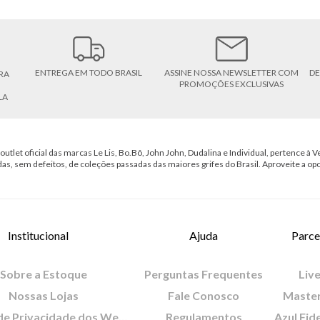
ENTREGA EM TODO BRASIL
ASSINE NOSSA NEWSLETTER COM
DE
RA
PROMOÇÕES EXCLUSIVAS
LA
outlet oficial das marcas Le Lis, Bo.Bô, John John, Dudalina e Individual, pertence à Ve
das, sem defeitos, de coleções passadas das maiores grifes do Brasil. Aproveite a op
Institucional
Ajuda
Parce
Sobre a Estoque
Perguntas Frequentes
Live
Nossas Lojas
Fale Conosco
Maste
Política de Privacidade dos Websites
Regulamentos
Azul Fid