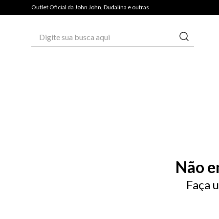
Outlet Oficial da John John, Dudalina e outras
Digite sua busca aqui
Não e
Faça u