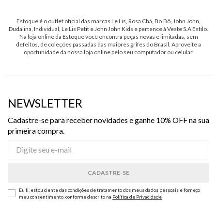
Estoque é o outlet oficial das marcas Le Lis, Rosa Chá, Bo.Bô, John John,
Dudalina, Individual, Le Lis Petit e John John Kids e pertence à Veste S.A Estilo.
Na loja online da Estoque você encontra peças novas e limitadas, sem
defeitos, de coleções passadas das maiores grifes do Brasil. Aproveite a
oportunidade da nossa loja online pelo seu computador ou celular.
NEWSLETTER
Cadastre-se para receber novidades e ganhe 10% OFF na sua
primeira compra.
Eu li, estou ciente das condições de tratamento dos meus dados pessoais e forneço
meu consentimento, conforme descrito na
Política de Privacidade