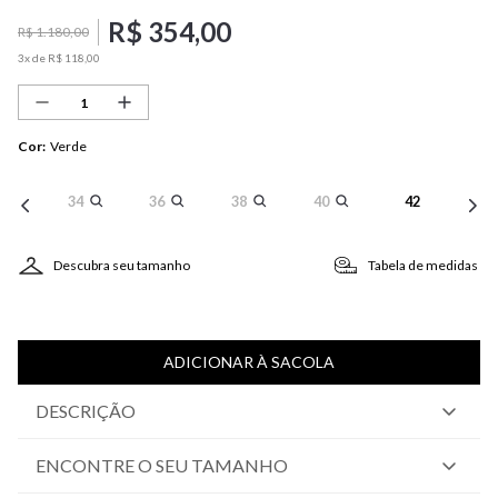
R$
354
,
00
R$
1
.
180
,
00
3
x de
R$
118
,
00
Cor
:
Verde
34
36
38
40
42
Descubra seu tamanho
Tabela de medidas
ADICIONAR À SACOLA
DESCRIÇÃO
ENCONTRE O SEU TAMANHO