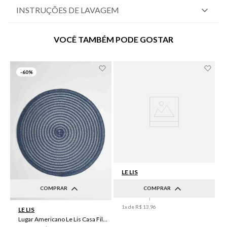
INSTRUÇÕES DE LAVAGEM
VOCÊ TAMBÉM PODE GOSTAR
-
60%
LE LIS
Lugar Americano Le Lis Casa Brenda
COMPRAR
COMPRAR
R$
34
,
90
R$
13
,
96
UN
UN
1
x de
R$
13
,
96
LE LIS
Lugar Americano Le Lis Casa Filipa