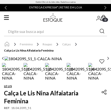
Outlet Oficial da John John, Dudalina e outras
ENTREGA EXPRESSA* | RETIRE EM LOJA
0
Digite sua busca aqui
Feminino
Roupas
Calças
Calça Le Lis Nina Alfaiataria Feminina
LE LIS
Calça Le Lis Nina Alfaiataria
Feminina
REF
:
18.04.2095_51