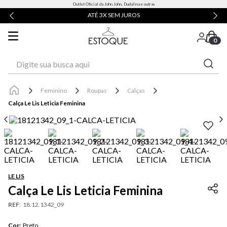
Outlet Oficial da John John, Dudalina e outras
ATÉ 3X SEM JUROS
0
Digite sua busca aqui
Feminino
Roupas
Calças
Calça Le Lis Leticia Feminina
LE LIS
Calça Le Lis Leticia Feminina
REF
:
18.12.1342_09
Cor
:
Preto