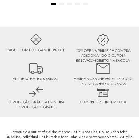
PAGUE COM PIX E GANHE 3% OFF
10% OFF NA PRIMEIRA COMPRA
ADICIONANDO O CUPOM
ES10WCLM DIRETO NA SACOLA
ENTREGA EM TODO BRASIL
ASSINE NOSSA NEWSLETTER COM
PROMOÇÕES EXCLUSIVAS
DEVOLUÇÃO GRÁTIS, A PRIMEIRA
COMPRE E RETIRE EM LOJA
DEVOLUÇÃO É GRÁTIS
Estoque é o outlet oficial das marcas Le Lis, Rosa Chá, Bo.Bô, John John,
Dudalina, Individual, Le Lis Petit e John John Kids e pertence à Veste S.A Estilo.