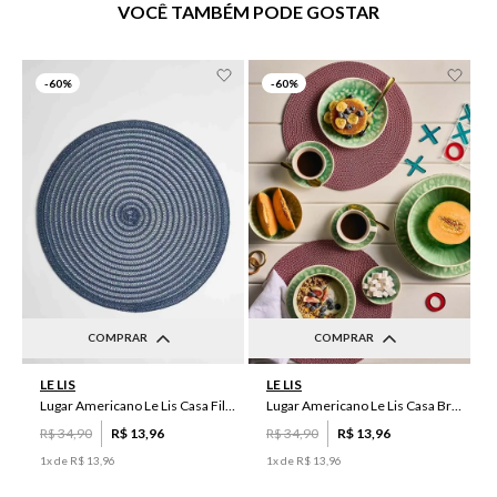
VOCÊ TAMBÉM PODE GOSTAR
-
60%
-
60%
COMPRAR
COMPRAR
UN
UN
LE LIS
LE LIS
Lugar Americano Le Lis Casa Filipa
Lugar Americano Le Lis Casa Brenda
R$
34
,
90
R$
13
,
96
R$
34
,
90
R$
13
,
96
1
x de
R$
13
,
96
1
x de
R$
13
,
96