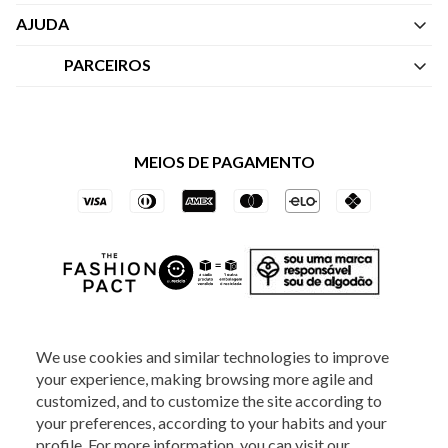
Quem Somos
AJUDA
Nossas Lojas
Central de Atendimento
PARCEIROS
Política de Privacidade dos Websites
Regulamentos
Livelo
Política de Governança
Minha Conta
Mastercard
Black Friday
MEIOS DE PAGAMENTO
Trocas e Devoluções
Vai de Visa
Azul Fidelidade
SOCIAL
We use cookies and similar technologies to improve
your experience, making browsing more agile and
ATENDIMENTO
customized, and to customize the site according to
your preferences, according to your habits and your
profile. For more information, you can visit our