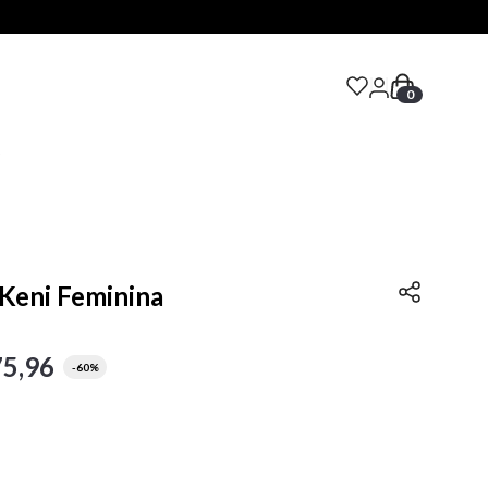
0
S
 Keni Feminina
75
,
96
-
60%