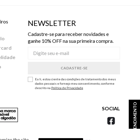
iros
NEWSLETTER
Cadastre-se para receber novidades e
lo
ganhe 10% OFF na sua primeira compra.
rcard
elidade
o
Eu li, estou ciente das condições de tratamento dos meus
dados pessoais e forneço meu consentimento, conforme
descrito na
Política de Privacidade
ATENDIMENTO
SOCIAL
omize the site