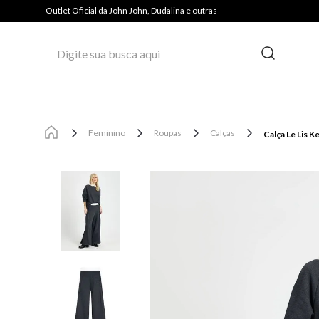
PAGUE COM PIX E GANHE 3% OFF*
Outlet Oficial da John John, Dudalina e outras
Digite sua busca aqui
Feminino
Roupas
Calças
Calça Le Lis K