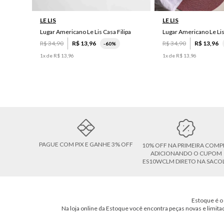
LE LIS
LE LIS
Lugar Americano Le Lis Casa Filipa
Lugar Americano Le Li
R$
34
,
90
R$
13
,
96
R$
34
,
90
R$
13
,
96
-
60%
1
x de
R$
13
,
96
1
x de
R$
13
,
96
PAGUE COM PIX E GANHE 3% OFF
10% OFF NA PRIMEIRA COMP
ADICIONANDO O CUPOM
ES10WCLM DIRETO NA SACO
Estoque é o 
Na loja online da Estoque você encontra peças novas e limita