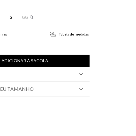
G
GG
anho
Tabela de medidas
ADICIONAR À SACOLA
SEU TAMANHO