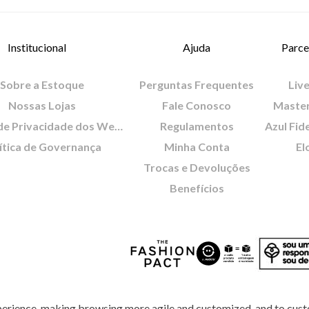
Institucional
Ajuda
Parce
Sobre a Estoque
Perguntas Frequentes
Live
Nossas Lojas
Fale Conosco
Maste
Política de Privacidade dos Websites
Regulamentos
Azul Fid
ítica de Governança
Minha Conta
El
Trocas e Devoluções
Benefícios
perience, making browsing more agile and customized, and to cust