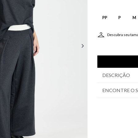
PP
P
M
Descubra seu tam
DESCRIÇÃO
ENCONTRE O 