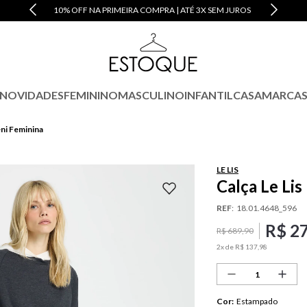
10% OFF NA PRIMEIRA COMPRA | ATÉ 3X SEM JUROS
NOVIDADES
FEMININO
MASCULINO
INFANTIL
CASA
MARCA
eni Feminina
LE LIS
Calça Le Lis
REF
:
18.01.4648_596
R$
2
R$
689
,
90
2
x de
R$
137
,
98
Cor
:
Estampado