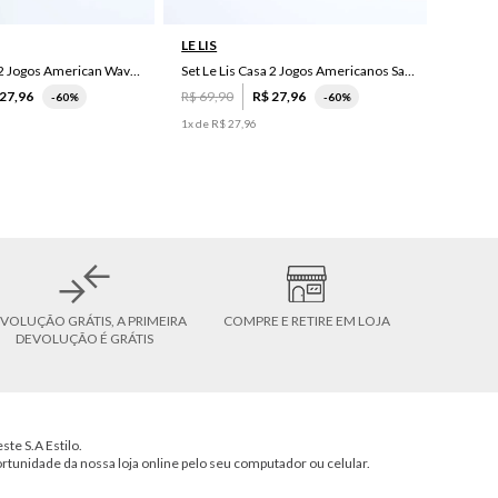
LE LIS
Set Le Lis Casa 2 Jogos American Wave Green
Set Le Lis Casa 2 Jogos Americanos Saruê II
27
,
96
R$
69
,
90
R$
27
,
96
-
60%
-
60%
1
x de
R$
27
,
96
VOLUÇÃO GRÁTIS, A PRIMEIRA
COMPRE E RETIRE EM LOJA
DEVOLUÇÃO É GRÁTIS
ste S.A Estilo.
ortunidade da nossa loja online pelo seu computador ou celular.