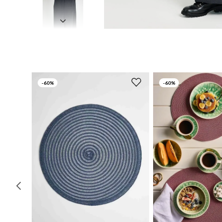
-
60%
-
60%
UN
UN