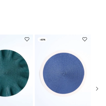
-
60%
UN
UN