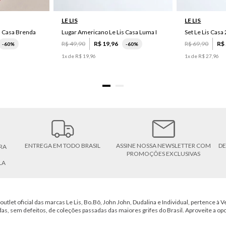
LE LIS
LE LIS
s Casa Brenda
Lugar Americano Le Lis Casa Luma I
R$
49
,
90
R$
19
,
96
R$
69
,
90
R$
-
60%
-
60%
1
x de
R$
19
,
96
1
x de
R$
27
,
96
ENTREGA EM TODO BRASIL
ASSINE NOSSA NEWSLETTER COM
DE
RA
PROMOÇÕES EXCLUSIVAS
LA
outlet oficial das marcas Le Lis, Bo.Bô, John John, Dudalina e Individual, pertence à Ve
das, sem defeitos, de coleções passadas das maiores grifes do Brasil. Aproveite a op