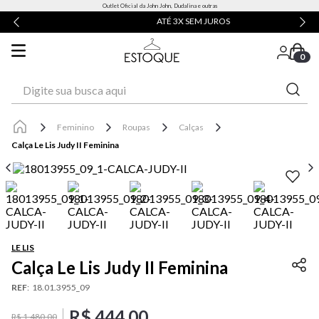
Outlet Oficial da John John, Dudalina e outras
ATÉ 3X SEM JUROS
0
Digite sua busca aqui
Feminino
Roupas
Calças
Calça Le Lis Judy II Feminina
LE LIS
Calça Le Lis Judy II Feminina
REF
:
18.01.3955_09
R$
444
,
00
R$
1
.
480
,
00