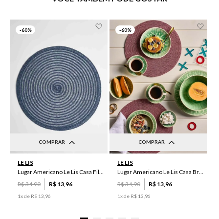
-
60%
-
60%
COMPRAR
COMPRAR
UN
UN
LE LIS
LE LIS
Lugar Americano Le Lis Casa Filipa
Lugar Americano Le Lis Casa Brenda
R$
34
,
90
R$
13
,
96
R$
34
,
90
R$
13
,
96
1
x de
R$
13
,
96
1
x de
R$
13
,
96