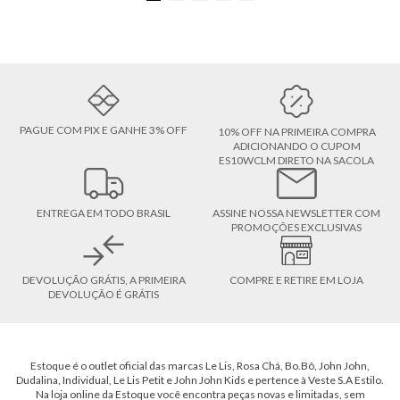
PAGUE COM PIX E GANHE 3% OFF
10% OFF NA PRIMEIRA COMPRA
ADICIONANDO O CUPOM
ES10WCLM DIRETO NA SACOLA
ENTREGA EM TODO BRASIL
ASSINE NOSSA NEWSLETTER COM
PROMOÇÕES EXCLUSIVAS
DEVOLUÇÃO GRÁTIS, A PRIMEIRA
COMPRE E RETIRE EM LOJA
DEVOLUÇÃO É GRÁTIS
Estoque é o outlet oficial das marcas Le Lis, Rosa Chá, Bo.Bô, John John,
Dudalina, Individual, Le Lis Petit e John John Kids e pertence à Veste S.A Estilo.
Na loja online da Estoque você encontra peças novas e limitadas, sem