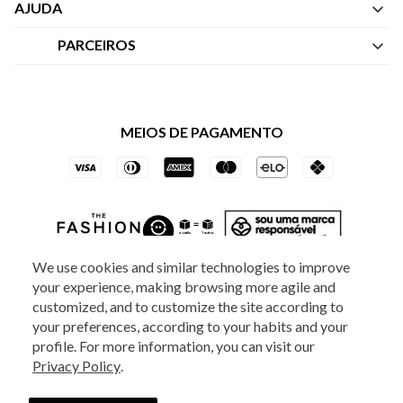
Quem Somos
AJUDA
Nossas Lojas
Central de Atendimento
PARCEIROS
Política de Privacidade dos Websites
Regulamentos
Livelo
Política de Governança
Minha Conta
Mastercard
Black Friday
MEIOS DE PAGAMENTO
Trocas e Devoluções
Vai de Visa
Azul Fidelidade
We use cookies and similar technologies to improve
your experience, making browsing more agile and
SOCIAL
ATENDIMENTO
customized, and to customize the site according to
your preferences, according to your habits and your
profile. For more information, you can visit our
Privacy Policy
.
2025 - Veste S.A Estilo. Todos os direitos reservados - A loja Estoque reserva-