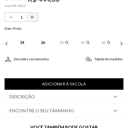
3
x de
R$
148
,
00
Cor
:
Preto
34
36
38
40
42
Descubra seu tamanho
Tabela de medidas
ADICIONAR À SACOLA
DESCRIÇÃO
ENCONTRE O SEU TAMANHO
VOCÊ TAMBÉM PODE GOSTAR