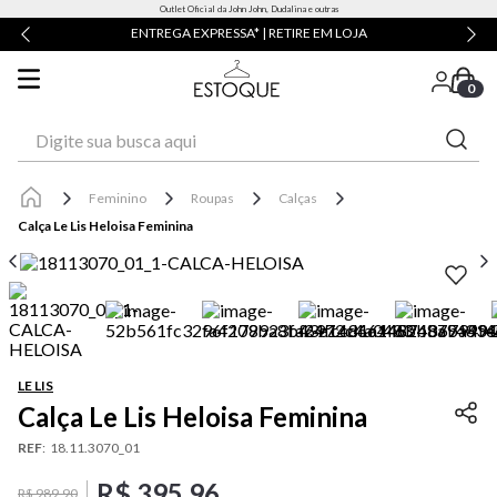
Outlet Oficial da John John, Dudalina e outras
ENTREGA EXPRESSA* | RETIRE EM LOJA
0
Digite sua busca aqui
Feminino
Roupas
Calças
Calça Le Lis Heloisa Feminina
LE LIS
Calça Le Lis Heloisa Feminina
REF
:
18.11.3070_01
R$
395
,
96
R$
989
,
90