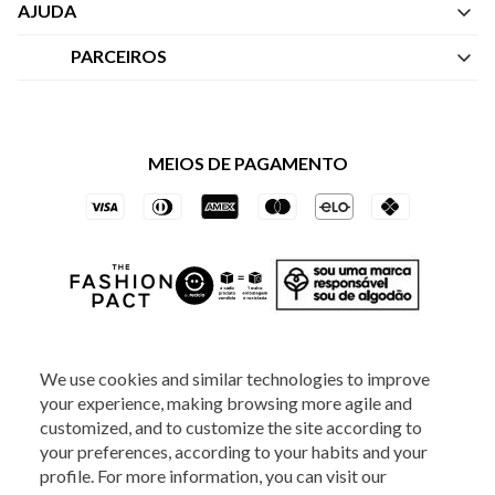
Quem Somos
AJUDA
Nossas Lojas
Central de Atendimento
PARCEIROS
Política de Privacidade dos Websites
Regulamentos
Livelo
Política de Governança
Minha Conta
Mastercard
Black Friday
MEIOS DE PAGAMENTO
Trocas e Devoluções
Vai de Visa
Azul Fidelidade
SOCIAL
We use cookies and similar technologies to improve
your experience, making browsing more agile and
ATENDIMENTO
customized, and to customize the site according to
your preferences, according to your habits and your
profile. For more information, you can visit our
2025 - Veste S.A Estilo. Todos os direitos reservados - A loja Estoque reserva-