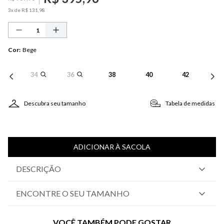
3
x de
R$
131
,
98
Cor
:
Bege
34
36
38
40
42
Descubra seu tamanho
Tabela de medidas
ADICIONAR À SACOLA
DESCRIÇÃO
ENCONTRE O SEU TAMANHO
VOCÊ TAMBÉM PODE GOSTAR