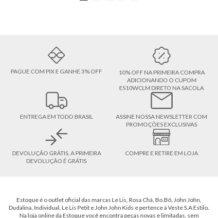
PAGUE COM PIX E GANHE 3% OFF
10% OFF NA PRIMEIRA COMPRA
ADICIONANDO O CUPOM
ES10WCLM DIRETO NA SACOLA
ENTREGA EM TODO BRASIL
ASSINE NOSSA NEWSLETTER COM
PROMOÇÕES EXCLUSIVAS
DEVOLUÇÃO GRÁTIS, A PRIMEIRA
COMPRE E RETIRE EM LOJA
DEVOLUÇÃO É GRÁTIS
Estoque é o outlet oficial das marcas Le Lis, Rosa Chá, Bo.Bô, John John,
Dudalina, Individual, Le Lis Petit e John John Kids e pertence à Veste S.A Estilo.
Na loja online da Estoque você encontra peças novas e limitadas, sem