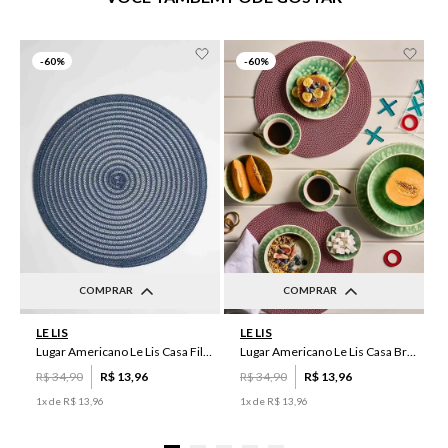
-
60%
-
60%
COMPRAR
COMPRAR
UN
UN
LE LIS
LE LIS
Lugar Americano Le Lis Casa Filipa
Lugar Americano Le Lis Casa Brenda
R$
34
,
90
R$
13
,
96
R$
34
,
90
R$
13
,
96
1
x de
R$
13
,
96
1
x de
R$
13
,
96