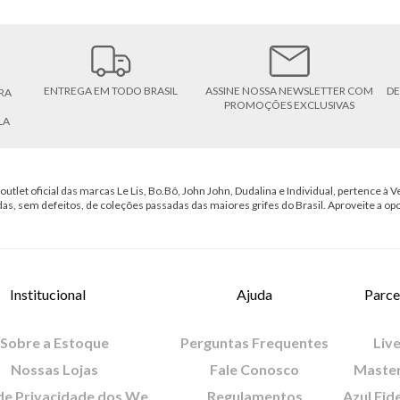
ENTREGA EM TODO BRASIL
ASSINE NOSSA NEWSLETTER COM
DE
RA
PROMOÇÕES EXCLUSIVAS
LA
outlet oficial das marcas Le Lis, Bo.Bô, John John, Dudalina e Individual, pertence à Ve
das, sem defeitos, de coleções passadas das maiores grifes do Brasil. Aproveite a op
Institucional
Ajuda
Parce
Sobre a Estoque
Perguntas Frequentes
Live
Nossas Lojas
Fale Conosco
Maste
Política de Privacidade dos Websites
Regulamentos
Azul Fid