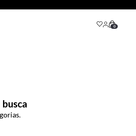
0
S
 busca
gorias.