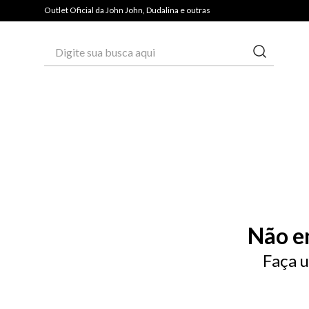
Outlet Oficial da John John, Dudalina e outras
Digite sua busca aqui
Não e
Faça u