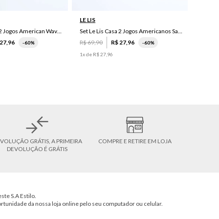
LE LIS
Set Le Lis Casa 2 Jogos American Wave Green
Set Le Lis Casa 2 Jogos Americanos Saruê II
27
,
96
R$
69
,
90
R$
27
,
96
-
60%
-
60%
1
x de
R$
27
,
96
VOLUÇÃO GRÁTIS, A PRIMEIRA
COMPRE E RETIRE EM LOJA
DEVOLUÇÃO É GRÁTIS
ste S.A Estilo.
ortunidade da nossa loja online pelo seu computador ou celular.