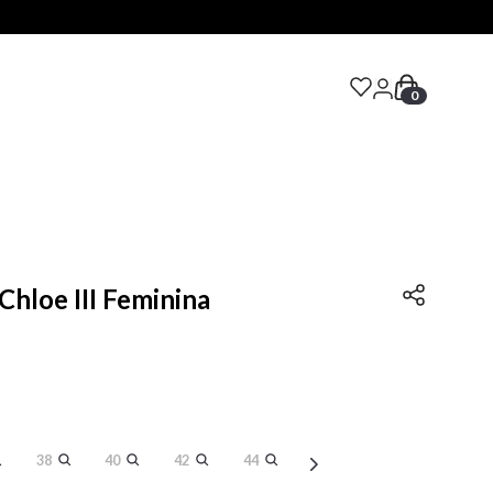
0
S
 Chloe III Feminina
38
40
42
44