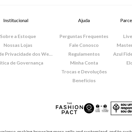
Institucional
Ajuda
Parce
Sobre a Estoque
Perguntas Frequentes
Live
Nossas Lojas
Fale Conosco
Maste
Política de Privacidade dos Websites
Regulamentos
Azul Fid
ítica de Governança
Minha Conta
El
Trocas e Devoluções
Benefícios
perience, making browsing more agile and customized, and to cust