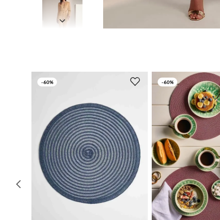
-
60%
-
60%
UN
UN