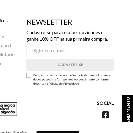
iros
NEWSLETTER
Cadastre-se para receber novidades e
lo
ganhe 10% OFF na sua primeira compra.
rcard
elidade
o
Eu li, estou ciente das condições de tratamento dos meus
dados pessoais e forneço meu consentimento, conforme
descrito na
Política de Privacidade
ATENDIMENTO
SOCIAL
omize the site