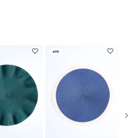
-
60%
UN
UN