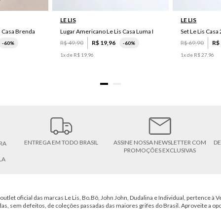
LE LIS
LE LIS
s Casa Brenda
Lugar Americano Le Lis Casa Luma I
R$
49
,
90
R$
19
,
96
R$
69
,
90
R$
-
60%
-
60%
1
x de
R$
19
,
96
1
x de
R$
27
,
96
ENTREGA EM TODO BRASIL
ASSINE NOSSA NEWSLETTER COM
DE
RA
PROMOÇÕES EXCLUSIVAS
LA
outlet oficial das marcas Le Lis, Bo.Bô, John John, Dudalina e Individual, pertence à Ve
das, sem defeitos, de coleções passadas das maiores grifes do Brasil. Aproveite a op