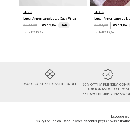
LE LIS
LE LIS
Lugar Americano Le Lis Casa Filipa
Lugar Americano Le Li
R$
34
,
90
R$
13
,
96
R$
34
,
90
R$
13
,
96
-
60%
1
x de
R$
13
,
96
1
x de
R$
13
,
96
PAGUE COM PIX E GANHE 3% OFF
10% OFF NA PRIMEIRA COMP
ADICIONANDO O CUPOM
ES10WCLM DIRETO NA SACO
Estoque é o 
Na loja online da Estoque você encontra peças novas e limita