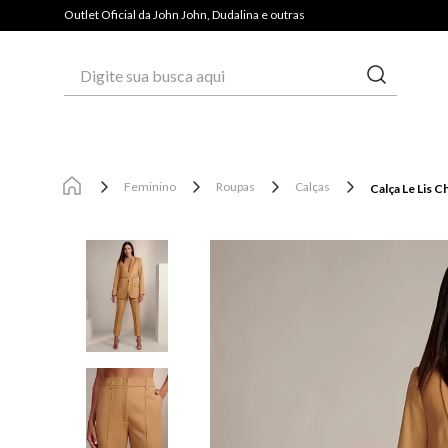
PAGUE COM PIX E GANHE 3% OFF*
Outlet Oficial da John John, Dudalina e outras
Digite sua busca aqui
Feminino
Roupas
Calças
Calça Le Lis C