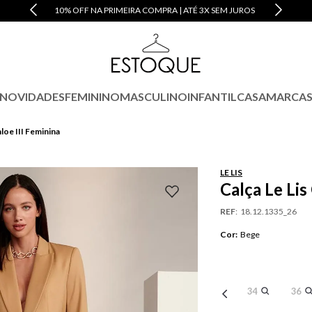
10% OFF NA PRIMEIRA COMPRA | ATÉ 3X SEM JUROS
NOVIDADES
FEMININO
MASCULINO
INFANTIL
CASA
MARCA
hloe III Feminina
LE LIS
Calça Le Lis
REF
:
18.12.1335_26
Cor
:
Bege
34
36