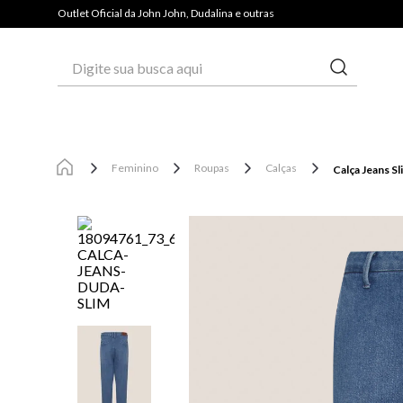
Outlet Oficial da John John, Dudalina e outras
Digite sua busca aqui
Feminino
Roupas
Calças
Calça Jeans Sl