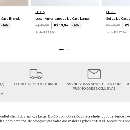
LE LIS
LE LIS
s Casa Brenda
Lugar Americano Le Lis Casa Luma I
R$
49
,
90
R$
19
,
96
R$
69
,
90
R$
-
60%
-
60%
1
x de
R$
19
,
96
1
x de
R$
27
,
96
ENTREGA EM TODO BRASIL
ASSINE NOSSA NEWSLETTER COM
DE
RA
PROMOÇÕES EXCLUSIVAS
LA
outlet oficial das marcas Le Lis, Bo.Bô, John John, Dudalina e Individual, pertence à Ve
das, sem defeitos, de coleções passadas das maiores grifes do Brasil. Aproveite a op