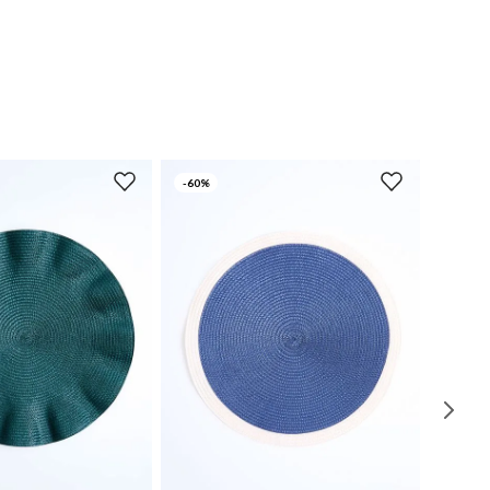
-
60%
UN
UN