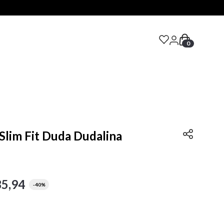
0
S
 Slim Fit Duda Dudalina
35
,
94
-
40%