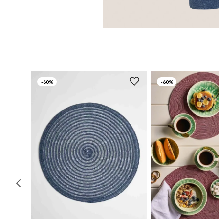
-
60%
-
60%
UN
UN