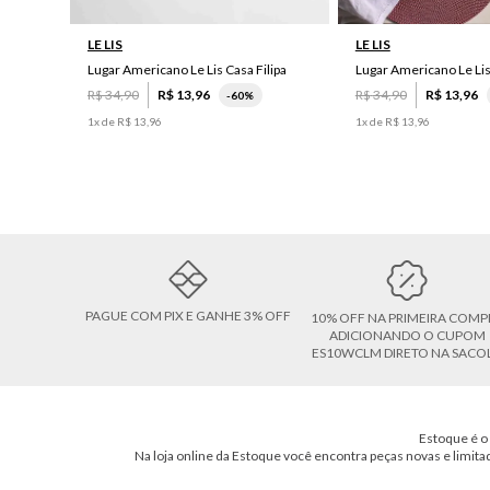
LE LIS
LE LIS
Lugar Americano Le Lis Casa Filipa
Lugar Americano Le Li
R$
34
,
90
R$
13
,
96
R$
34
,
90
R$
13
,
96
-
60%
1
x de
R$
13
,
96
1
x de
R$
13
,
96
PAGUE COM PIX E GANHE 3% OFF
10% OFF NA PRIMEIRA COMP
ADICIONANDO O CUPOM
ES10WCLM DIRETO NA SACO
Estoque é o 
Na loja online da Estoque você encontra peças novas e limita