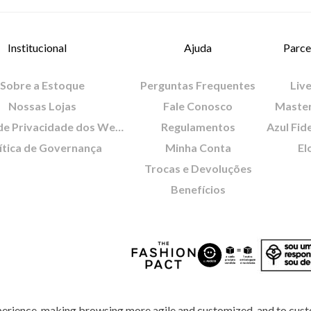
Institucional
Ajuda
Parce
Sobre a Estoque
Perguntas Frequentes
Live
Nossas Lojas
Fale Conosco
Maste
Política de Privacidade dos Websites
Regulamentos
Azul Fid
ítica de Governança
Minha Conta
El
Trocas e Devoluções
Benefícios
perience, making browsing more agile and customized, and to cust