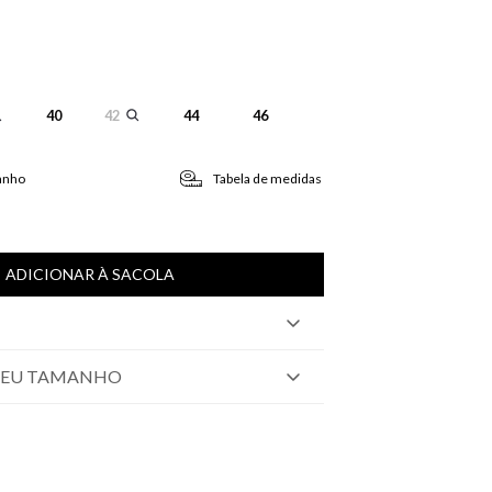
40
42
44
46
anho
Tabela de medidas
ADICIONAR À SACOLA
SEU TAMANHO