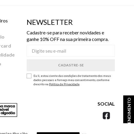
iros
NEWSLETTER
Cadastre-se para receber novidades e
lo
ganhe 10% OFF na sua primeira compra.
rcard
elidade
o
Eu li, estou ciente das condições de tratamento dos meus
dados pessoais e forneço meu consentimento, conforme
descrito na
Política de Privacidade
ATENDIMENTO
SOCIAL
omize the site