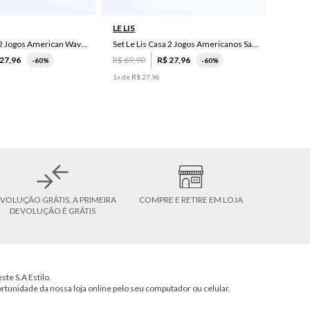
LE LIS
Set Le Lis Casa 2 Jogos American Wave Green
Set Le Lis Casa 2 Jogos Americanos Saruê II
27
,
96
R$
69
,
90
R$
27
,
96
-
60%
-
60%
1
x de
R$
27
,
96
VOLUÇÃO GRÁTIS, A PRIMEIRA
COMPRE E RETIRE EM LOJA
DEVOLUÇÃO É GRÁTIS
ste S.A Estilo.
ortunidade da nossa loja online pelo seu computador ou celular.