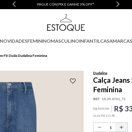
PAGUE COM PIX E GANHE 3% OFF*
NOVIDADES
FEMININO
MASCULINO
INFANTIL
CASA
MARCA
im Fit Duda Dudalina Feminina
Dudalina
Calça Jeans
Feminina
REF
:
18.09.4761_73
R$
3
R$
559
,
90
3
x de
R$
111
,
98